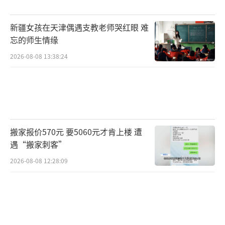
马斯克认为团队中一小群技术精英胜过一
新疆女孩在天津偶遇支教老师哭红眼 难
大群平庸之辈。招聘时，他看重能力和志向。
忘的师生情缘
管理哲学上，他鼓励员工自我管理，追求最佳
2026-08-08 13:38:24
方案。反馈机制也是他重视的部分，主动寻找
反馈并迅速调整。行动上，他强调先运转起
来，允许失败。产品方面，他强调做出质优价
廉的产品原型。
搬家报价570元 要5060元才肯上楼 遭
马斯克从不美化创业，形容其为“嚼碎玻
遇“搬家刺客”
璃，凝视深渊”。这意味着面对随时可能倒闭
2026-08-08 12:28:09
的风险，必须承受巨大的压力和痛苦。他在特
斯拉最艰难的时刻，在工厂里住了三年，几乎
每天都在破产边缘挣扎。创办SpaceX后，他也
经历了多次失败，直到第四次发射成功。未来