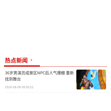
纸质内容搬到互联网。虽然最终被康柏公司收
购，但这次经历让他意识到应直接面向终端消
费者。第二次创业PayPal则源于他对货币本质
的理解，将其视为信息，提高资金流动速度。
马斯克始终寻找对人类大有裨益且自己有能力
创造的事物，然后全力以赴。
马斯克强调物理学思维的重要性，从第一
热点新闻
性原理出发进行思考。例如，通过拆解电池成
36岁男演员成景区NPC后人气爆棚 重新
本，他发现电动车电池成本可以远低于预期。
找到舞台
同样地，通过分析火箭原材料成本，他大幅降
2026-08-08 08:50:22
低了SpaceX的成本。他还提出了一套“五步工
作法”来优化流程，包括质疑需求、删减零部
件、简化优化、加速和自动化。