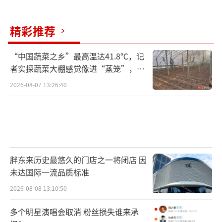
最具潜力的创业领域包括隧道工程、基因技术
和超级高铁。马斯克希望通过这些领域的创
精彩推荐
新，解决实际问题，创造一个丰裕的世界。最
后，他鼓励人们勇敢去冒险，不要害怕失败，
“中国蔬菜之乡”最高温达41.8℃，记
者实探蔬菜大棚感觉像进“蒸笼”，有
只管去做。美好的未来需要亲手去创造。
（责任
村民称只能凌晨两点起来干活
2026-08-07 13:26:40
编辑：zx0001）
胖东来历史最悠久的门店之一将闭店 因
未达国际一流品质标准
2026-08-08 13:10:50
多个明星演唱会取消 粉丝损失谁来承