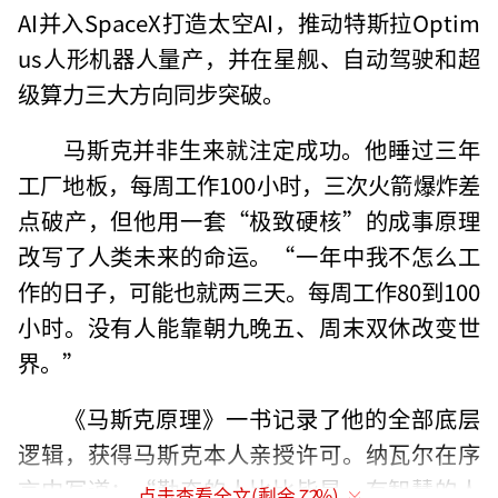
AI并入SpaceX打造太空AI，推动特斯拉Optim
us人形机器人量产，并在星舰、自动驾驶和超
级算力三大方向同步突破。
马斯克并非生来就注定成功。他睡过三年
工厂地板，每周工作100小时，三次火箭爆炸差
点破产，但他用一套“极致硬核”的成事原理
改写了人类未来的命运。“一年中我不怎么工
作的日子，可能也就两三天。每周工作80到100
小时。没有人能靠朝九晚五、周末双休改变世
界。”
《马斯克原理》一书记录了他的全部底层
逻辑，获得马斯克本人亲授许可。纳瓦尔在序
言中写道：“勤奋的人比比皆是，有智慧的人
点击查看全文(剩余
72
%)