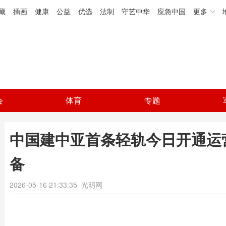
藏
插画
健康
公益
优选
法制
守艺中华
应急中国
更多
会
体育
专题
中国建中亚首条轻轨今日开通运
备
2026-05-16 21:33:35
光明网