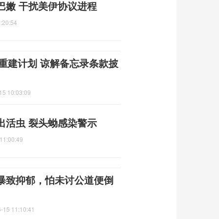
巴嫩 干扰美伊协议进程
:20:54
朗重建计划 谅解备忘录条款披
15 10:03:09
出活虫 裂头蚴感染警示
11:00:49
暴致抑郁，怕未讨公道便倒
-15 11:10:41