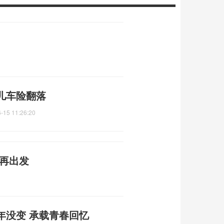
儿车险翻落
-15 11:26:20
味再出发
年没变 承载青春回忆