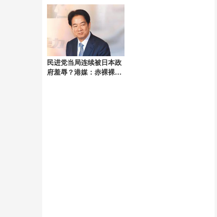
进行中
引发广泛关注
民进党当局连续被日本政
府羞辱？港媒：赤裸裸摊
开国际现实