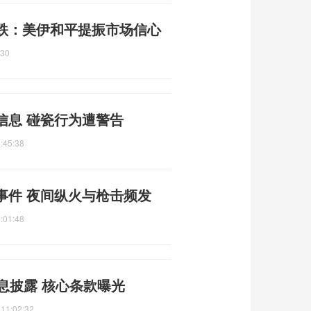
跌：美伊和平提振市场信心
:30
信息 碰瓷行为遭警告
:45:38
事件 夜间纵火与枪击频发
:01:48
息披露 核心条款曝光
 11:02:32