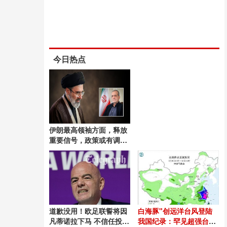
今日热点
伊朗最高领袖方面，释放
重要信号，政策或有调整
会谈展现团结与决策权
道歉没用！欧足联誓将因
白海豚"创远洋台风登陆
凡蒂诺拉下马 不信任投票
我国纪录：罕见超强台风