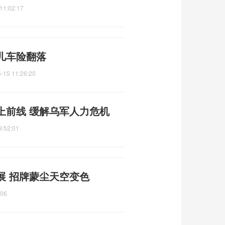
11:02:17
儿车险翻落
-15 11:26:20
上前线 缓解乌军人力危机
9:52:01
展 招牌蒙尘天空变色
:06