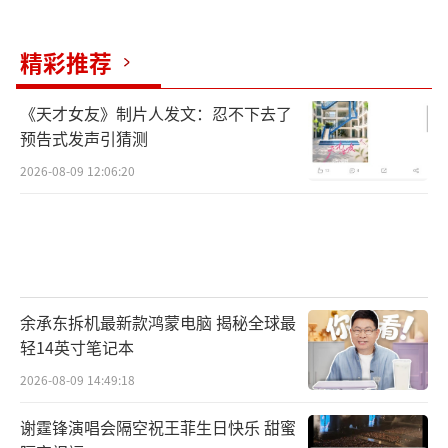
岛国信给杨瀚森设计的“两年进阶计划”，宏
远还停留在依赖老将和外援的旧模式。
精彩推荐
球迷们期待与担忧交织。有人呼吁“断舍
《天才女友》制片人发文：忍不下去了
离做减法”，将张明池、张昊、张皓嘉、张文
预告式发声引猜测
逸等移出一线队，把报名资格留给陈家政、徐
2026-08-09 12:06:20
昕、王洪泽、黄明依等年轻人；也有人担心杜
锋继续依赖老将，耽误国青小将的天赋。
广东宏远这个休赛期面临的判断并不轻
松。从杜润旺的续约到王少杰的买断，从外援
余承东拆机最新款鸿蒙电脑 揭秘全球最
的甄选到年轻球员的去留，每一步都关系着球
轻14英寸笔记本
队的即战力和长线计划。对于这支十一冠王来
2026-08-09 14:49:18
说，休赛期的运作不仅关乎下赛季的竞争力，
谢霆锋演唱会隔空祝王菲生日快乐 甜蜜
更决定了他们能否从八强的泥潭中重新站起