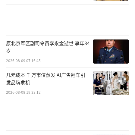
原北京军区副司令员李永金逝世 享年84
岁
2026-08-09 07:16:45
几元成本 千万市值蒸发 AI广告翻车引
发品牌危机
2026-08-08 19:33:12