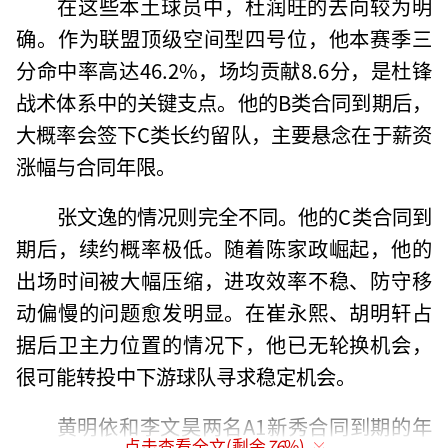
在这些本土球员中，杜润旺的去向较为明
确。作为联盟顶级空间型四号位，他本赛季三
分命中率高达46.2%，场均贡献8.6分，是杜锋
战术体系中的关键支点。他的B类合同到期后，
大概率会签下C类长约留队，主要悬念在于薪资
涨幅与合同年限。
张文逸的情况则完全不同。他的C类合同到
期后，续约概率极低。随着陈家政崛起，他的
出场时间被大幅压缩，进攻效率不稳、防守移
动偏慢的问题愈发明显。在崔永熙、胡明轩占
据后卫主力位置的情况下，他已无轮换机会，
很可能转投中下游球队寻求稳定机会。
黄明依和李文昊两名A1新秀合同到期的年
点击查看全文(剩余
76
%)