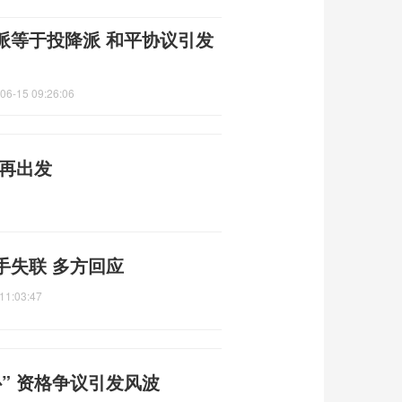
派等于投降派 和平协议引发
06-15 09:26:06
味再出发
手失联 多方回应
11:03:47
” 资格争议引发风波