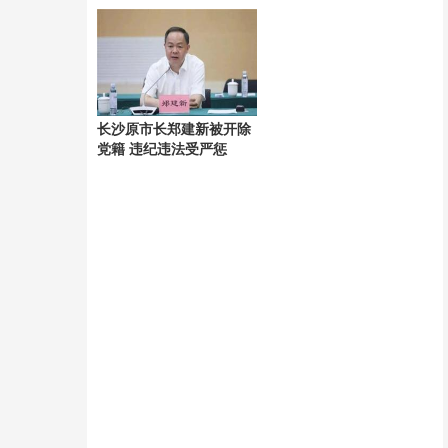
关注
长沙原市长郑建新被开除
党籍 违纪违法受严惩