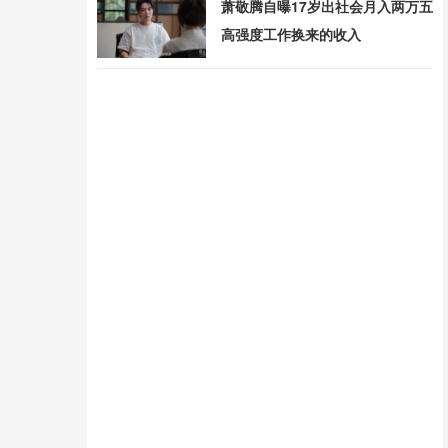
萧敬腾自曝17岁出社会月入两万五
高强度工作换来的收入