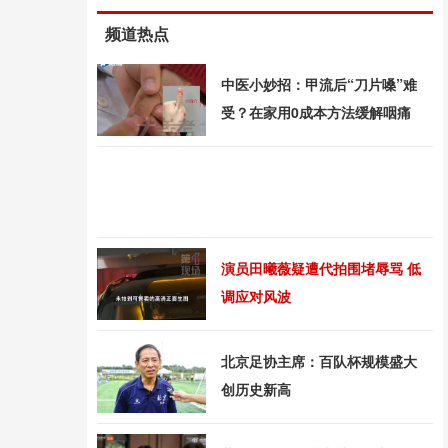
频道热点
中医小妙招：甲流后“刀片嗓”难
受？在家用0成本方法缓解咽痛
演员田曦薇疑遭代拍围堵辱骂 低
调应对风波
北京足协主席：百队杯规模盛大
创历史新高