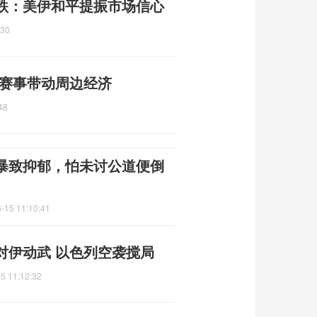
跌：美伊和平提振市场信心
:30
 赛事带动周边经济
48
暴致抑郁，怕未讨公道便倒
-15 11:10:41
对伊动武 以色列空袭搅局
5 11:12:32