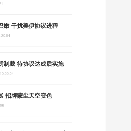
21
巴嫩 干扰美伊协议进程
:20:54
朗制裁 待协议达成后实施
10:00:04
展 招牌蒙尘天空变色
:06