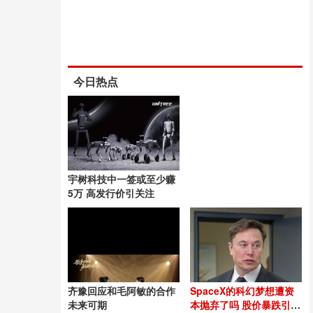
今日热点
宇树科技中一签或至少赚
5万 高发行价引关注
齐豫回应和毛阿敏的合作
SpaceX的科幻梦想遭资
未来可期
本抛弃了吗 股价暴跌引发