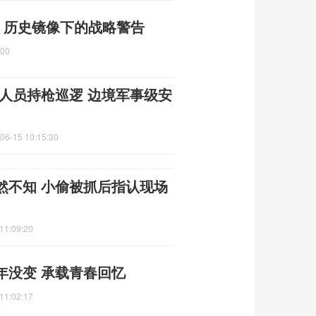
 历史镜像下的战略警告
:00
人员持枪巡逻 边境军事级安
06-15 10:15:30
然不知 小偷被抓后指认现场
11:09:20
年没变 承载青春回忆
11:02:17