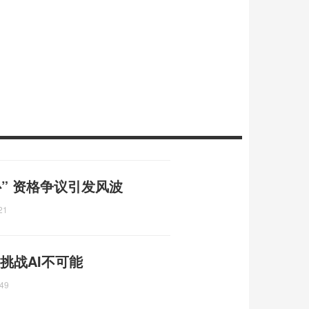
” 资格争议引发风波
21
挑战AI不可能
:49