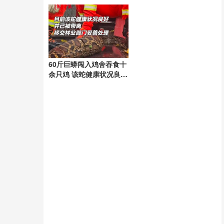
不力，管理方：当事人没
法行为
及时按救援键
60斤巨蟒闯入鸡舍吞食十
余只鸡 该蛇健康状况良好
已被带离移交林业部门妥
善处理