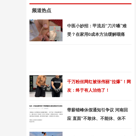
频道热点
中医小妙招：甲流后“刀片嗓”难
受？在家用0成本方法缓解咽痛
千万粉丝网红被张伟丽“拉爆”！网
友：终于有人治他了！
带薪错峰休假通知引争议 河南回
应 直面“不敢休、不能休、休不
均”痛点