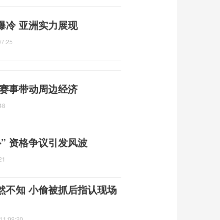
爆冷 亚洲实力展现
07:25
 赛事带动周边经济
48
” 资格争议引发风波
21
然不知 小偷被抓后指认现场
11:09:20