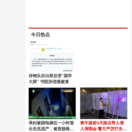
今日热点
传销头目出狱后变“国学
大师” 书院涉违规被查
孕妇被困电梯近一小时查
黄牛提前3天踩点带人潜
出先兆流产，被质疑救援
入演唱会 警方严厉打击违