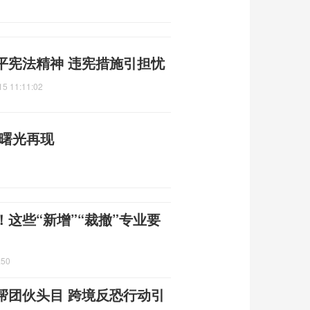
平宪法精神 违宪措施引担忧
15 11:11:02
平曙光再现
这些“新增”“裁撤”专业要
:50
帮团伙头目 跨境反恐行动引