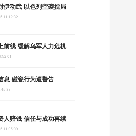
对伊动武 以色列空袭搅局
5 11:12:32
上前线 缓解乌军人力危机
9:52:01
信息 碰瓷行为遭警告
:45:38
资人赔钱 信任与成功再续
5 11:05:09