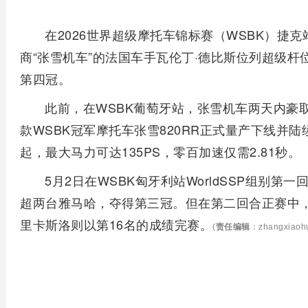
在2026世界超级摩托车锦标赛（WSBK）捷克
商“张雪机车”的法国车手瓦伦丁·德比斯位列超级
第四冠。
此前，在WSBK葡萄牙站，张雪机车两天内豪
款WSBK冠军摩托车张雪820RR正式量产下线并陆
起，最大马力可达135PS，零百加速仅需2.81秒。
5月2日在WSBK匈牙利站WorldSSP组别第
超两台雅马哈，夺得第三冠。但在第二回合正赛中
里卡斯洛则以第16名的成绩完赛。
(
责任编辑
：zhangxiaoh