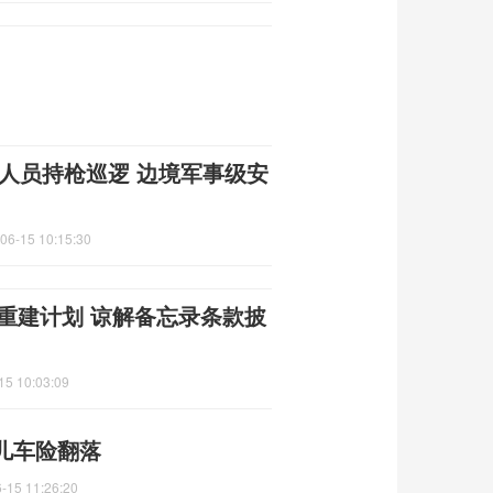
人员持枪巡逻 边境军事级安
06-15 10:15:30
朗重建计划 谅解备忘录条款披
15 10:03:09
儿车险翻落
-15 11:26:20