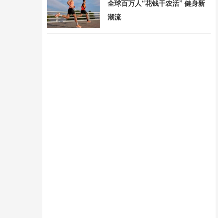
全球百万人“花钱干农活” 健身新
潮流