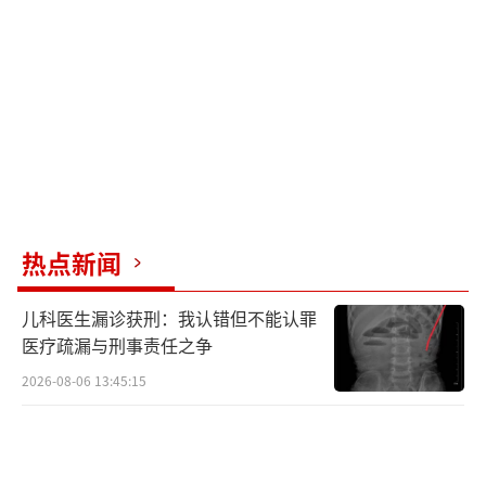
顺德区检察院审理认为，本案中，梁某从
居民楼二楼阳台将烧烤炉往外抛掷，符合“高
空”要素。烧烤炉是重金属物品，具有一定重
量和杀伤力，从楼上抛下足以威胁楼下公共通
行道路及停车区域，不特定人员等安全，已达
到“情节严重”标准。所幸事发深夜，未实际
造成人员伤亡或对大多数人的生命财产造成更
热点新闻
严重的威胁。经检察机关提起公诉，2026年4月
儿科医生漏诊获刑：我认错但不能认罪
23日，一审法院判决梁某高空抛物罪成立，因
医疗疏漏与刑事责任之争
其坦白、认罪认罚、赔偿被害人损失并取得谅
2026-08-06 13:45:15
解，判处其有期徒刑六个月，缓刑一年，并处
罚金三千元。
（责任编辑：zhangxiaohua）