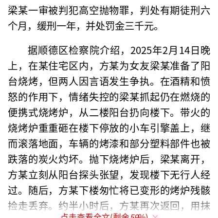
梁某一审被判犯高空抛物罪，判处有期徒刑六
个月，缓刑一年，并处罚金三千元。
据顺德区检察院介绍，2025年2月14日晚
上，在某住宅区内，方某为女友梁某准备了阳
台烧烤，但两人因言语发生争执。在酒精和愤
怒的作用下，情绪失控的梁某抓起仍在燃烧的
便携式烧烤炉，从二楼阳台扔向楼下。带火的
烧烤炉重重砸在楼下停放的小车引擎盖上，继
而滚落地面，车辆的烤漆和部分塑料部件也被
跌落的炭火灼坏。抛下烧烤炉后，梁某离开，
方某立刻从阳台探头张望，发现楼下无行人经
过。随后，方某下楼匆忙将已变形的烤炉残骸
捡走丢弃。约半小时后，方某再次返回，用抹
点击查看全文(剩余
59
%)