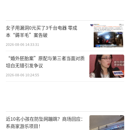
女子用漏洞0元买了3千台电器 零成
本“薅羊毛”案告破
2026-08-06 14:33:31
“婚外胚胎案”原配与第三者当面对质
坦白无错引发争议
2026-08-06 10:24:55
近10名小孩在防坠网蹦跳？商场回应：
系商家游乐项目！