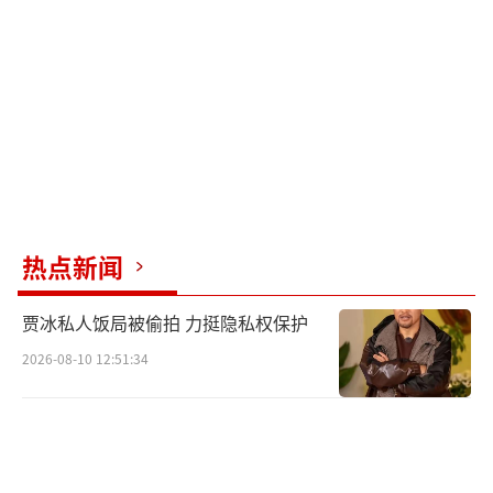
近年来，类似通过虚构情节来吸引眼球的
现象屡见不鲜，成为难以根治的网络顽疾。
从“秦朗的作业”到“深山贫困求学”、“街
头落魄求助”，背后都隐藏着利用公众关心的
话题制造热点、收割热度的逻辑。为此，中央
网信办指导各地网站平台全面规范短视频内容
标注工作，要求对于含有虚构演绎的内容进行
热点新闻
明确标注，这有助于区分真伪信息，维护网络
贾冰私人饭局被偷拍 力挺隐私权保护
空间的清朗。
2026-08-10 12:51:34
善意和社会信任是极其宝贵的财富，盲道
不仅是视障群体的安全通道，也是衡量社会文
明程度的重要标志，不应被流量套路所践踏。
以假乱真的剧本摆拍应该停止，不能再继续误