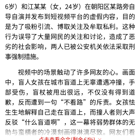
6岁）和江某某（女，24岁）在朝阳区某路旁自
导自演并发布到短视频平台的虚假内容，目的
是为了吸粉引流、博取关注及牟取私利。这种
行为误导了大量网民的关注和讨论，造成了恶
劣的社会影响，两人已被公安机关依法采取刑
事强制措施。
视频中的场景触动了许多网友的心。画面
中，盲人女孩在城市盲道上无辜遭遇冲撞，手
部受伤，盲杖被甩出很远，不仅没有得到道
歉，反而遭到一句“不看路”的斥责。女孩怯
生生地解释自己走在盲道上，而撞人者则大声
反驳“什么盲道啊”，这一幕将弱势群体的无
助与蛮横者的冷漠刻画得淋漓尽致。网友们看
点击查看全文(剩余
61
%)