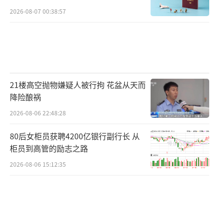
2026-08-07 00:38:57
21楼高空抛物嫌疑人被行拘 花盆从天而
降险酿祸
2026-08-06 22:48:28
80后女柜员获聘4200亿银行副行长 从
柜员到高管的励志之路
2026-08-06 15:12:35