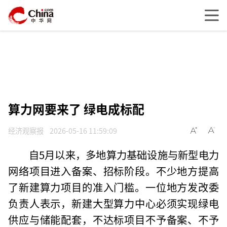
算力网要来了 绿电成标配
经济观察报
2026-05-16 11:59:09
自5月以来，多地算力基础设施与新型电力
网络项目进入备案、招标阶段。不少地方提高
了新建算力项目的准入门槛。一位地方发改委
负责人表示，新建大型算力中心必须实现绿电
供应与储能配套，不达标项目不予备案、不予