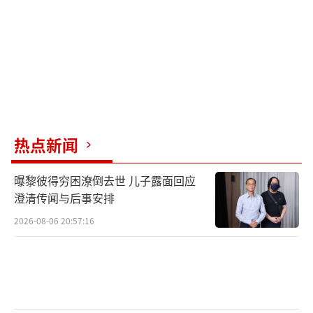
型算力中心在报批备案时必须同步提交“算电
协同”方案，明确配套电网接入容量和供电保
障。电网企业要提前介入规划，确保电网承载
能力后再批算力建设规模，杜绝盲目上马。如
今，绿电占比成为布局核心参考指标，从“加
分项”变成“必答题”，资源争夺变得逐渐白
热点新闻
热化。
曝黎彼得穷困潦倒去世 儿子露面回应
具体细则包括新建大型算力中心投运之日
澄清传闻与后事安排
起年度绿电使用比例必须达到规定底线，并逐
2026-08-06 20:57:16
年提升。企业必须签订中长期绿电直购协议，
不能依赖火电兜底。规模以上算力中心必须按
用电负荷的一定比例配套建设储能设施，承担
调峰与备电功能，并且要与算力中心同步规