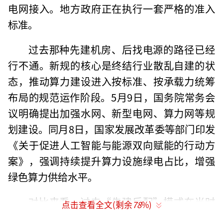
电网接入。地方政府正在执行一套严格的准入
标准。
过去那种先建机房、后找电源的路径已经
行不通。新规的核心是终结行业散乱自建的状
态，推动算力建设进入按标准、按承载力统筹
布局的规范运作阶段。5月9日，国务院常务会
议明确提出加强水网、新型电网、算力网等规
划建设。同月8日，国家发展改革委等部门印发
《关于促进人工智能与能源双向赋能的行动方
案》，强调持续提升算力设施绿电占比，增强
绿色算力供给水平。
对比来看，过去“先建后配”模式在当时
点击查看全文(剩余
78
%)
政策框架下合规，但随着能耗双控与绿电转型