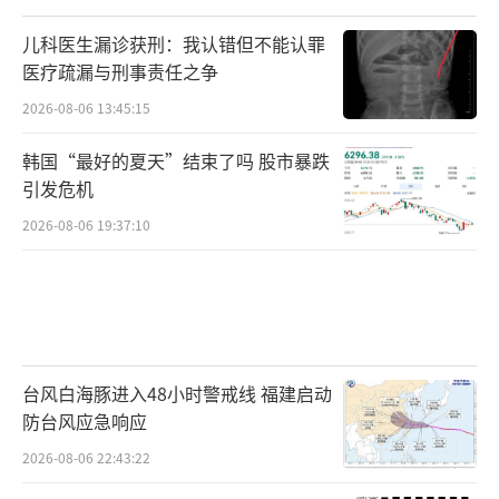
儿科医生漏诊获刑：我认错但不能认罪
医疗疏漏与刑事责任之争
2026-08-06 13:45:15
韩国“最好的夏天”结束了吗 股市暴跌
引发危机
2026-08-06 19:37:10
台风白海豚进入48小时警戒线 福建启动
防台风应急响应
2026-08-06 22:43:22