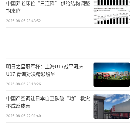
中国养老床位“三连降” 供给结构调整
期来临
2026-08-06 23:43:52
明日之星冠军杯：上海U17战平河床
U17 青训对决精彩纷呈
2026-08-06 23:18:26
中国产空调让日本自卫队破“功” 救灾
不成反成桌
2026-08-06 22:01:40