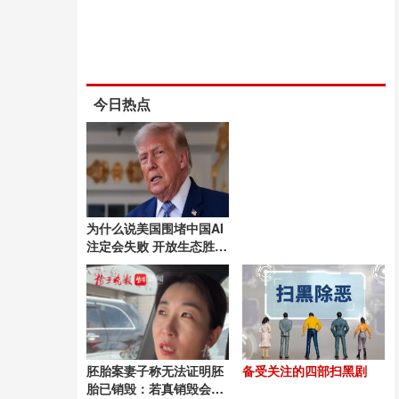
今日热点
为什么说美国围堵中国AI
注定会失败 开放生态胜封
闭垄断
胚胎案妻子称无法证明胚
备受关注的四部扫黑剧
胎已销毁：若真销毁会有