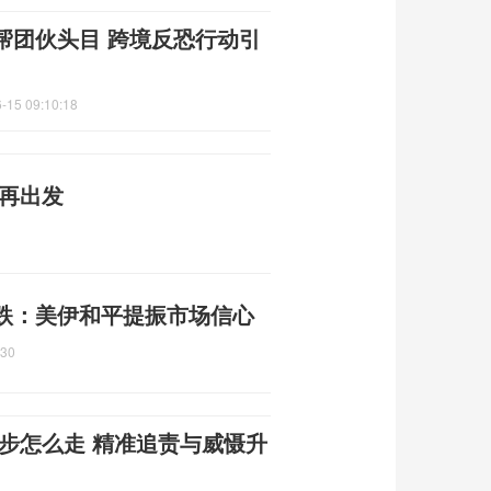
帮团伙头目 跨境反恐行动引
-15 09:10:18
味再出发
跌：美伊和平提振市场信心
:30
步怎么走 精准追责与威慑升