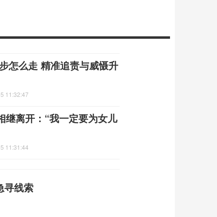
步怎么走 精准追责与威慑升
5 11:32:47
相继离开：“我一定要为女儿
5 11:31:44
急寻线索