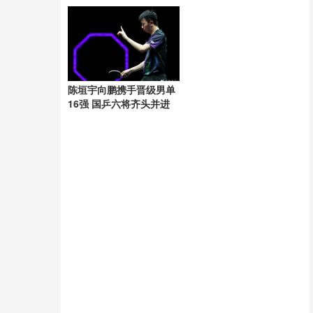
医院或法院通知
陈垣宇向鹏携手晋级男单
16强 国乒六将齐头并进