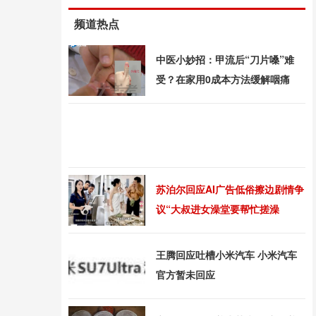
频道热点
中医小妙招：甲流后“刀片嗓”难
受？在家用0成本方法缓解咽痛
苏泊尔回应AI广告低俗擦边剧情争
议“大叔进女澡堂要帮忙搓澡
王腾回应吐槽小米汽车 小米汽车
官方暂未回应