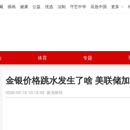
藏
插画
健康
公益
优选
法制
守艺中华
应急中国
更多
会
体育
专题
金银价格跳水发生了啥 美联储
2026-05-16 10:15:36
新浪财经