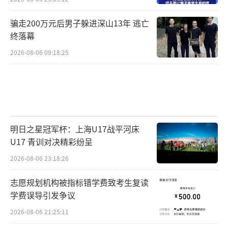
骗走200万元后男子躲进深山13年 逃亡
终落幕
2026-08-06 09:18:25
明日之星冠军杯：上海U17战平河床
U17 青训对决精彩纷呈
2026-08-06 23:18:26
志愿规划机构被指标错学费致考生复读
学费误导引发争议
2026-08-06 21:25:11