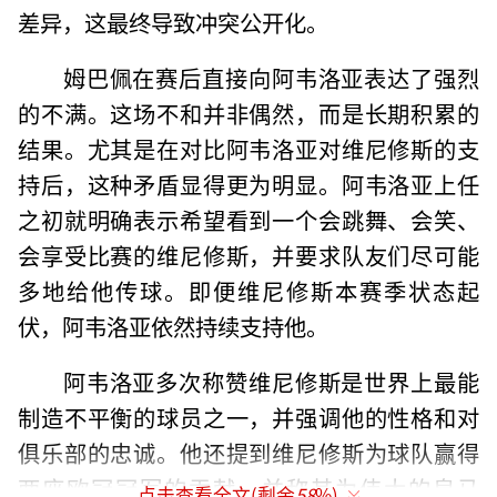
差异，这最终导致冲突公开化。
姆巴佩在赛后直接向阿韦洛亚表达了强烈
的不满。这场不和并非偶然，而是长期积累的
结果。尤其是在对比阿韦洛亚对维尼修斯的支
持后，这种矛盾显得更为明显。阿韦洛亚上任
之初就明确表示希望看到一个会跳舞、会笑、
会享受比赛的维尼修斯，并要求队友们尽可能
多地给他传球。即便维尼修斯本赛季状态起
伏，阿韦洛亚依然持续支持他。
阿韦洛亚多次称赞维尼修斯是世界上最能
制造不平衡的球员之一，并强调他的性格和对
俱乐部的忠诚。他还提到维尼修斯为球队赢得
两座欧冠冠军的贡献，并称其为伟大的皇马
点击查看全文(剩余
58
%)