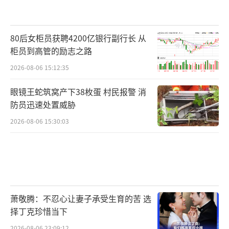
80后女柜员获聘4200亿银行副行长 从
柜员到高管的励志之路
2026-08-06 15:12:35
眼镜王蛇筑窝产下38枚蛋 村民报警 消
防员迅速处置威胁
2026-08-06 15:30:03
萧敬腾：不忍心让妻子承受生育的苦 选
择丁克珍惜当下
2026-08-06 23:09:12