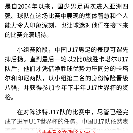
是自2004年以来，国少男足再次进入亚洲四
强。球队在这场比赛中展现的集体智慧和个人
能力令人印象深刻，也让球迷对他们在接下来
的比赛充满期待。
小组赛阶段，中国U17男足的表现可谓先
抑后扬。直到最后一轮以2比0战胜卡塔尔U17
队后，他们才凭借净胜球优势力压同分的卡塔
尔和印尼两队，以小组第二名的身份惊险晋级
八强，并获得参加今年下半年U17世界杯的资
格。
在对阵沙特U17队的比赛中，尽管已经完
成了进军U17世界杯的任务，中国U17队依然表
现得从容不迫。尽管费萨尔在开场21分钟为沙
点击查看全文(剩余
52
%)