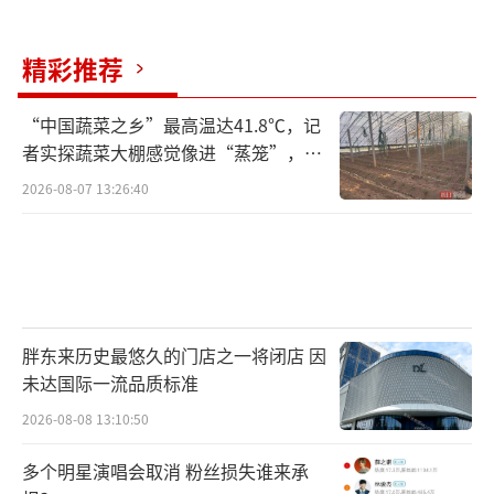
精彩推荐
“中国蔬菜之乡”最高温达41.8℃，记
者实探蔬菜大棚感觉像进“蒸笼”，有
村民称只能凌晨两点起来干活
2026-08-07 13:26:40
胖东来历史最悠久的门店之一将闭店 因
未达国际一流品质标准
2026-08-08 13:10:50
多个明星演唱会取消 粉丝损失谁来承