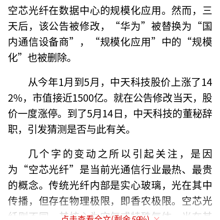
空芯光纤在数据中心的规模化应用。然而，三
天后，该公告被修改，“华为”被替换为“国
内通信设备商”，“规模化应用”中的“规模
化”也被删除。
从今年1月到5月，中天科技股价上涨了14
2%，市值接近1500亿。就在公告修改当天，股
价一度涨停。到了5月14日，中天科技的董秘辞
职，引发猜测是否与此有关。
几个字的变动之所以引起关注，是因
为“空芯光纤”是当前光通信行业最热、最贵
的概念。传统光纤内部是实心玻璃，光在其中
传播，但存在物理极限，即香农极限。空芯光
纤则不同，其核心为空气或特殊气体，光在其
点击查看全文(剩余
59
%)