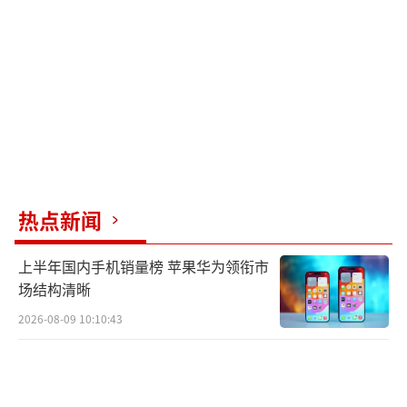
的几百甚至上千倍。其次是结构脆弱，对环境
要求高，运维复杂。第三是产业链不成熟，缺
乏配套的激光器、放大器和连接器。第四是时
间问题，大规模商用至少要等到2028年之后。
中天科技修改公告反映了企业在市场预期
和技术现实之间的焦虑。资本市场看中的是预
期，而企业需要保持克制和理性。面对令人兴
热点新闻
奋的技术故事，投资者应区分实验室参数和实
上半年国内手机销量榜 苹果华为领衔市
际订单，联合研发和规模采购，演示和实际部
场结构清晰
署。空芯光纤的发展方向正确，但需要深耕技
2026-08-09 10:10:43
术，确保技术的成熟和可靠。
（责任编辑：0882）