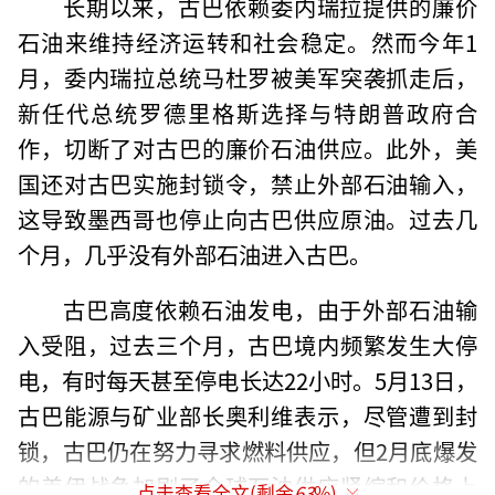
长期以来，古巴依赖委内瑞拉提供的廉价
石油来维持经济运转和社会稳定。然而今年1
月，委内瑞拉总统马杜罗被美军突袭抓走后，
新任代总统罗德里格斯选择与特朗普政府合
作，切断了对古巴的廉价石油供应。此外，美
国还对古巴实施封锁令，禁止外部石油输入，
这导致墨西哥也停止向古巴供应原油。过去几
个月，几乎没有外部石油进入古巴。
古巴高度依赖石油发电，由于外部石油输
入受阻，过去三个月，古巴境内频繁发生大停
电，有时每天甚至停电长达22小时。5月13日，
古巴能源与矿业部长奥利维表示，尽管遭到封
锁，古巴仍在努力寻求燃料供应，但2月底爆发
的美伊战争加剧了全球石油供应紧缩和价格上
点击查看全文(剩余
63
%)