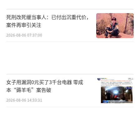
阿密的古巴裔移民，长期以来对古巴政权持敌
视态度。他认为古巴危机的根源在于古巴政权
死刑改死缓当事人：已付出沉重代价，
自身，而不是美国的制裁，古巴必须改变，领
案件再审引关注
导层必须换人。
（责任编辑：0882）
2026-08-06 07:37:00
女子用漏洞0元买了3千台电器 零成
本“薅羊毛”案告破
2026-08-06 14:33:31