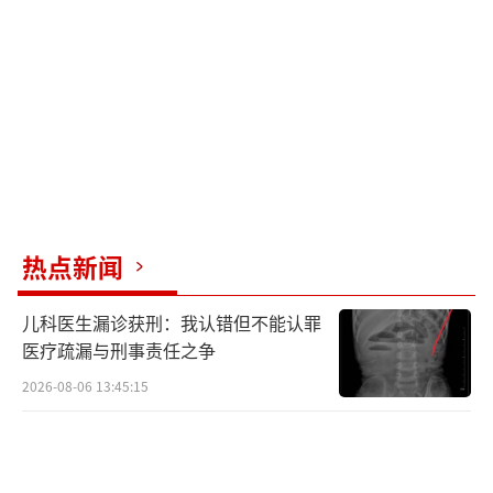
议活动，进一步加重了古巴现政权的危机。尽
管政府提前在全国动员大量警察驻守，但当抗
议示威出现时，大多数警察只是在一旁观察，
并未强行介入维持秩序，这对古巴政权来说传
递出更危险的信号。
特朗普政府对古巴实施封锁的主要目的是
通过施压促变，彻底解决困扰美国半个多世纪
热点新闻
的古巴问题。特朗普曾多次表示，解决伊朗后
下一个就是古巴，甚至提出要完全接管古巴的
儿科医生漏诊获刑：我认错但不能认罪
想法。目前局势对古巴政权非常不利，随时可
医疗疏漏与刑事责任之争
能引发危及政权的大动乱。
2026-08-06 13:45:15
面对古巴当前的危机，鲁比奥态度坚决地
表示，古巴领导层必须换人。鲁比奥是来自迈