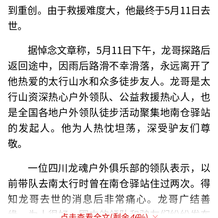
到重创。由于救援难度大，他最终于5月11日去
世。
据悼念文章称，5月11日下午，龙哥探路后
返回途中，因雨后路滑不幸滑落，永远离开了
他热爱的太行山水和众多徒步友人。龙哥是太
行山资深热心户外领队、公益救援热心人，也
是全国各地户外领队徒步活动聚集地南仓驿站
的发起人。他为人热忱坦荡，深受驴友们尊
敬。
一位四川龙魂户外俱乐部的领队表示，以
前带队去南太行时曾在南仓驿站住过两次。得
知龙哥去世的消息后非常痛心。龙哥广结善
缘，为人很好，圈内的领队和驴友们纷纷发布
点击查看全文(剩余
46
%)