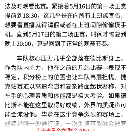
法及时观看比赛。紧接着5月16日的第一场正赛
提前到18:30，这几乎是在向所有上班族宣告，
想要看直播就得请假或者在上班间隙偷偷摸手
机。直到5月17日的第二场正赛，时间才恢复到
晚上20:00，算是回到了正常的观赛节奏。
车队核心压力几乎全部落在德比斯身上。
作为队内主力，他在之前的几站比赛中表现不
稳定，积分榜上的位置也让车队高层担忧。捷
克站赛道以高速弯道和复杂路面起伏著称，对
车手的心理素质和体能都是极大考验。如果德
比斯不能在这里取得好成绩，外界的质疑声可
能会淹没他。毕竟在这个竞争激烈的赛场上，
成绩是唯一的通行证，一次失误可能就会被竞
点击查看全文(剩余
70
%)