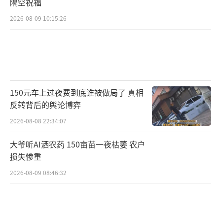
隔空祝福
2026-08-09 10:15:26
150元车上过夜费到底谁被做局了 真相
反转背后的舆论博弈
2026-08-08 22:34:07
大爷听AI洒农药 150亩苗一夜枯萎 农户
损失惨重
2026-08-09 08:46:32