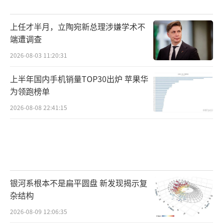
上任才半月，立陶宛新总理涉嫌学术不
端遭调查
2026-08-03 11:20:31
上半年国内手机销量TOP30出炉 苹果华
为领跑榜单
2026-08-08 22:41:15
银河系根本不是扁平圆盘 新发现揭示复
杂结构
2026-08-09 12:06:35