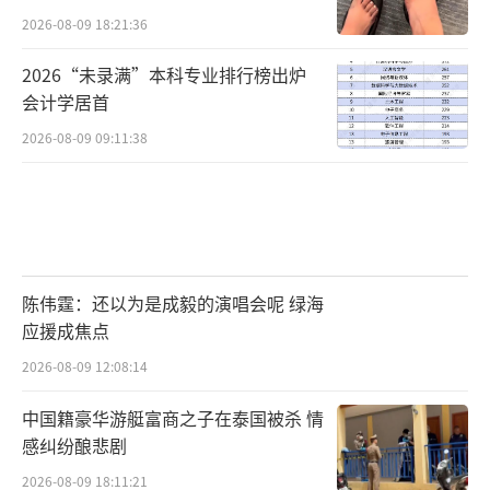
2026-08-09 18:21:36
2026“未录满”本科专业排行榜出炉
会计学居首
2026-08-09 09:11:38
陈伟霆：还以为是成毅的演唱会呢 绿海
应援成焦点
2026-08-09 12:08:14
中国籍豪华游艇富商之子在泰国被杀 情
感纠纷酿悲剧
2026-08-09 18:11:21