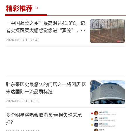
乾崑智驾®ADS 5。在华为雪鸮智能增程系统和
精彩推荐
华为巨鲸电池平台的加持下，智界V9搭载53.4k
Wh电池，CLTC综合续航1320km，WLTC百公
“中国蔬菜之乡”最高温达41.8℃，记
里油耗6.8L。
者实探蔬菜大棚感觉像进“蒸笼”，有
村民称只能凌晨两点起来干活
2026-08-07 13:26:40
智界V9在安全方面也进行了全面升级，采
用专为MPV设计的玄武车身，拥有91.6%高强
钢+铝合金占比和25.1%热成型钢占比。行业首
发2根2400MPa+6根2200MPa侧门防撞梁，确
保侧碰防护。车辆还搭载了13个安全气囊，包
胖东来历史最悠久的门店之一将闭店 因
括二排独立侧气囊和三排侧气帘，确保每个乘
未达国际一流品质标准
员的安全。主动安全方面，智界V9搭载全维防
2026-08-08 13:10:50
碰撞系统CAS 5.0，具备超全感知能力，以更安
多个明星演唱会取消 粉丝损失谁来承
全的eAES3.0主动防被撞辅助等功能，守护每一
担？
程。