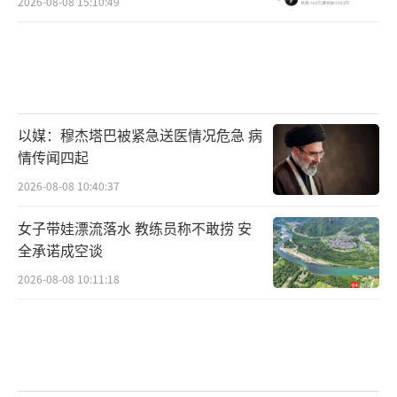
2026-08-08 15:10:49
健康安全方面，智界V9严选健康亲肤材
质，获得中汽中心“零甲醛汽车”、“零苯汽
车”双认证。搭载鸿蒙ALPS健康座舱3.0，首
发MPV车载制氧系统，全程无油洁净制氧，搭
以媒：穆杰塔巴被紧急送医情况危急 病
配UVC紫外线杀菌模块、CN95抗菌抑菌滤芯
情传闻四起
等，主动净化车内空气。
2026-08-08 10:40:37
智界V9共推出Max、Max+、Ultra、Ultra
女子带娃漂流落水 教练员称不敢捞 安
+四大配置版本，提供多种车身和内饰颜色选
全承诺成空谈
择。首销期内预订权益可叠加，赠送价值10000
2026-08-08 10:11:18
元选配金、20000元ADS高阶功能包补贴、400
0元辅助驾驶无忧服务权益、2500元交付大礼包
以及鸿蒙智行老车主增换购补贴20000元。