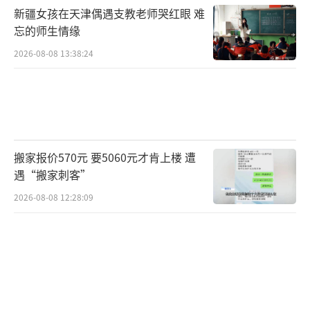
新疆女孩在天津偶遇支教老师哭红眼 难
ppa真皮与半苯胺真皮扶手，提供超越头等舱
忘的师生情缘
的乘坐体验。华为悦彰非凡系列HUAWEI SOU
2026-08-08 13:38:24
ND Ultimate音响带来音乐厅级沉浸听感，独
立音区设计让每座皆享专属私人音响。
智界V9在驾控方面同样表现出色，配备前
双叉臂+后H臂多连杆独立悬架、CDC连续可变
搬家报价570元 要5060元才肯上楼 遭
阻尼减振器和双腔空气悬架。全系标配±7°后
遇“搬家刺客”
轮转向功能，最小转弯半径5.35m，低速蟹行
2026-08-08 12:28:09
模式轻松应对狭窄场景。车辆还具备500mm涉
水深度和35.8m百零制动能力。
在辅助驾驶方面，智界V9全系标配38个传
感器，搭载896线激光雷达，并将首批升级华为