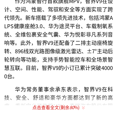
作为鸿蒙智行首款旗舰MPV，智界V9在设
计、空间、性能、驾驭和安全等方面实现了跨
代领先。新车搭载了多项先进技术，包括鸿蒙A
LPS健康座舱3.0、华为途灵平台、车载制氧系
统、全维包裹安全气囊、华为悦彰非凡系列音
响等。此外，智界V9还配备了二排主动座椅旋
转、896线双光路图像级激光雷达、±7°主动后
轮转向等功能，支持手势智能控车和全场景智
慧互联。目前，智界V9的小订已累计突破4000
0台。
华为常务董事余承东表示，智界V9在科
技、安全、舒适和豪华方面都达到了新的高
度，重新定义了旗舰MPV。奇瑞汽车股份有限
点击查看全文(剩余
80
%)
公司董事长尹同跃也强调，智界是奇瑞集团的