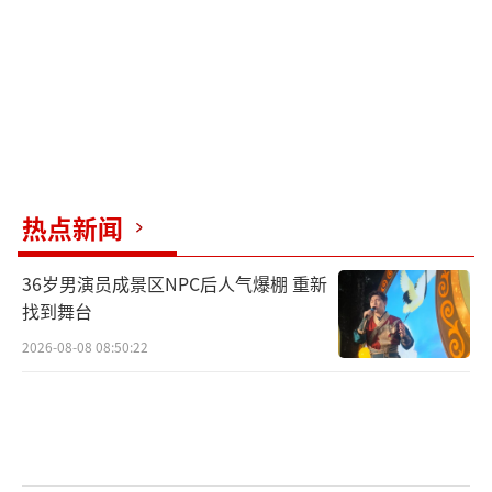
富而立体的光影层次。通过毫米波雷达主动感
知，当用户走近时，侧门交互式迎宾光毯会触
发动态迎宾特效，提升上下车的仪式感。
智界V9的内部空间宽敞，舱内容积达到60
33L，后备箱容积为892L，最大可扩容至2002
L。全车设有52处贴心储物空间，车载恒冷智能
热点新闻
大冰箱搭载长效蓄冷剂和大排量共享压缩机技
36岁男演员成景区NPC后人气爆棚 重新
术，实现断电不断冷。二排双旋转座椅可实现4
找到舞台
5°迎宾、90°观景和180°对坐模式，二三排座椅
2026-08-08 08:50:22
均支持放倒，灵活成床。
智界V9的座舱配备了一系列豪华配置，如
舒躺模式、123°双零重力座椅、SPA级机械按
摩、石墨烯理疗加热等。材质上选用全粒面Na