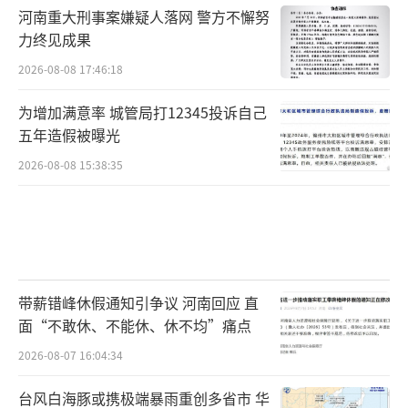
智界V9的到来打破了传统豪华边界，重塑
河南重大刑事案嫌疑人落网 警方不懈努
中国高端MPV市场格局，推动整个豪华MPV汽
力终见成果
车市场的加速进步与迭代。鸿蒙智行已构建覆
2026-08-08 17:46:18
盖全生命周期的高品质服务体系，拥有1951家
为增加满意率 城管局打12345投诉自己
销售门店和957家服务门店，城市覆盖率高达9
五年造假被曝光
0%，充电枪数量超过180万。
（责任编辑：0764）
2026-08-08 15:38:35
带薪错峰休假通知引争议 河南回应 直
面“不敢休、不能休、休不均”痛点
2026-08-07 16:04:34
台风白海豚或携极端暴雨重创多省市 华