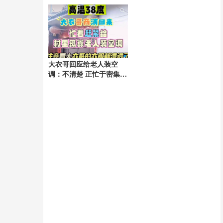
强
大衣哥回应给老人装空
调：不清楚 正忙于密集演
出