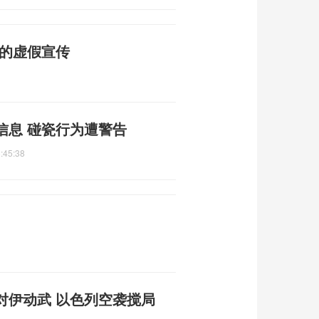
普的虚假宣传
信息 碰瓷行为遭警告
:45:38
对伊动武 以色列空袭搅局