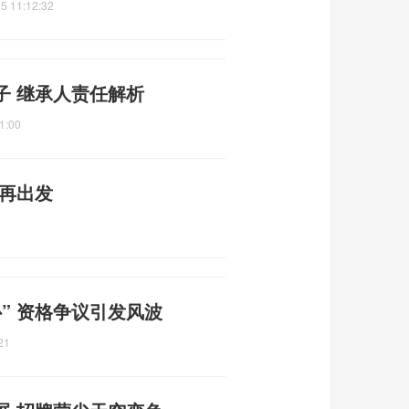
5 11:12:32
子 继承人责任解析
1:00
味再出发
” 资格争议引发风波
21