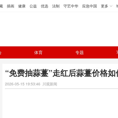
藏
插画
健康
公益
优选
法制
守艺中华
应急中国
更多
会
体育
专题
“免费抽蒜薹”走红后蒜薹价格如
2026-05-15 19:53:46
川观新闻