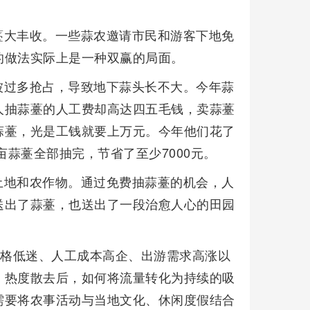
薹大丰收。一些蒜农邀请市民和游客下地免
的做法实际上是一种双赢的局面。
被过多抢占，导致地下蒜头长不大。今年蒜
人抽蒜薹的人工费却高达四五毛钱，卖蒜薹
蒜薹，光是工钱就要上万元。今年他们花了
亩蒜薹全部抽完，节省了至少7000元。
土地和农作物。通过免费抽蒜薹的机会，人
送出了蒜薹，也送出了一段治愈人心的田园
价格低迷、人工成本高企、出游需求高涨以
，热度散去后，如何将流量转化为持续的吸
需要将农事活动与当地文化、休闲度假结合