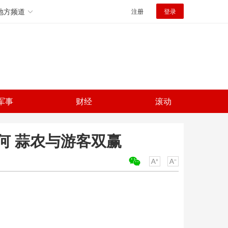
地方频道
注册
登录
军事
财经
滚动
何 蒜农与游客双赢
关键词：