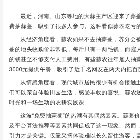
最近，河南、山东等地的大蒜主产区迎来了蒜
费抽蒜薹，吸引了很多人参与。这种看似蒜农吃亏
从经济角度看，蒜农如果不去抽蒜薹，养分会
薹的地头收购价非常低，每斤只有一两毛钱，而雇
的钱甚至不够支付人工费用。有些蒜农往年雇人抽
3000元提供午餐，吸引了近千名网友在两天内把百
从情感角度看，现代城市居民很少有机会接触
们可以亲自体验田园生活，感受丰收的喜悦。蒜农
时光和一场生动的农耕实践课。
这波“免费抽蒜薹”的热潮有其偶然因素。蒜薹
及平台算法推荐等因素共同促成了这一现象。然而
引力才是关键。仅靠采摘体验难以长久留住游客，