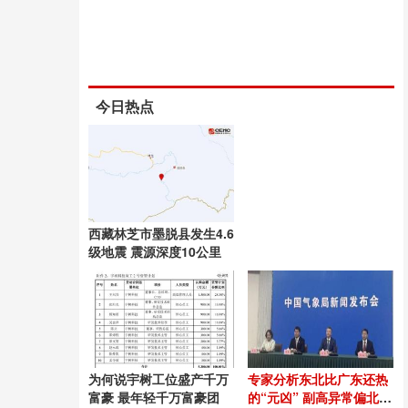
今日热点
西藏林芝市墨脱县发生4.6
级地震 震源深度10公里
为何说宇树工位盛产千万
专家分析东北比广东还热
富豪 最年轻千万富豪团
的“元凶” 副高异常偏北偏