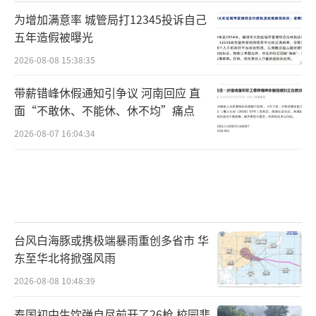
为增加满意率 城管局打12345投诉自己
五年造假被曝光
2026-08-08 15:38:35
带薪错峰休假通知引争议 河南回应 直
面“不敢休、不能休、休不均”痛点
2026-08-07 16:04:34
台风白海豚或携极端暴雨重创多省市 华
东至华北将掀强风雨
2026-08-08 10:48:39
泰国初中生饮弹自尽前开了26枪 校园悲