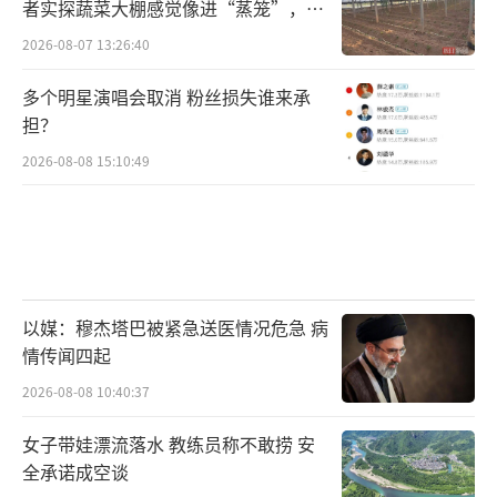
者实探蔬菜大棚感觉像进“蒸笼”，有
村民称只能凌晨两点起来干活
2026-08-07 13:26:40
多个明星演唱会取消 粉丝损失谁来承
担？
2026-08-08 15:10:49
以媒：穆杰塔巴被紧急送医情况危急 病
情传闻四起
2026-08-08 10:40:37
女子带娃漂流落水 教练员称不敢捞 安
全承诺成空谈