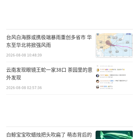
台风白海豚或携极端暴雨重创多省市 华
东至华北将掀强风雨
2026-08-08 10:48:39
云南发现眼镜王蛇一家38口 茶园里的意
外发现
2026-08-08 02:57:36
白鲸宝宝吹蜡烛把头吹扁了 萌态背后的