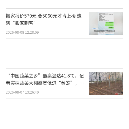
领域的落地应用。
搬家报价570元 要5060元才肯上楼 遭
在此之前，全球范围内的载人变形机甲大
遇“搬家刺客”
多停留在实验室原型或展会摆拍阶段，始终未
2026-08-08 12:28:09
能突破量产与商用的瓶颈。而宇树GD01以挥拳
击碎砖墙、灵活后仰、双形态切换等实测表现
证明了大型载人机甲的实用价值。当一台通体
红色的钢铁机甲能稳稳承载人前行、能精准发
“中国蔬菜之乡”最高温达41.8℃，记
力破障，这样的现实场景远比任何“未来畅
者实探蔬菜大棚感觉像进“蒸笼”，有
想”都更有力量。
（责任编辑：0882）
村民称只能凌晨两点起来干活
2026-08-07 13:26:40