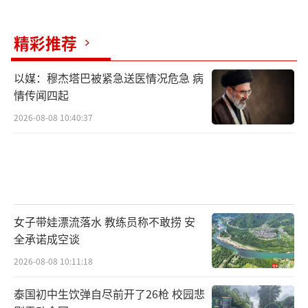
精彩推荐
以媒：穆杰塔巴被紧急送医情况危急 病
情传闻四起
2026-08-08 10:40:37
女子带娃漂流落水 教练员称不敢捞 安
全承诺成空谈
2026-08-08 10:11:18
泰国初中生饮弹自尽前开了26枪 校园悲