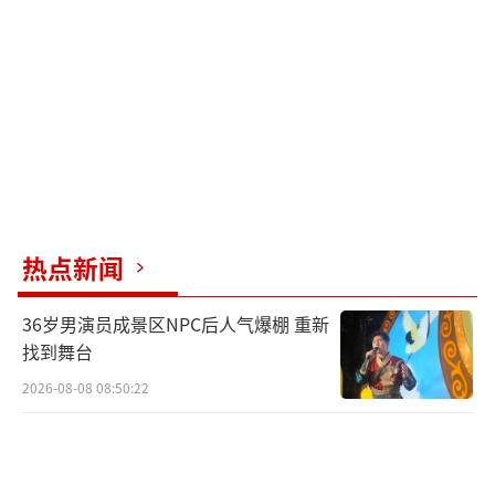
立模式下灵活完成了后仰动作，机身缓缓向后
倾斜，展现出极强的肢体灵活性，打破了巨型
机甲“笨重迟钝”的刻板印象。四轮模式下机
身压低，重心更稳，移动效率更高，四条仿生
机械腿可在陡坡、碎石路、泥泞路面等普通车
辆难以通行的区域缓慢行进，越野通过性突
出。
热点新闻
机身自带避障算法与姿态稳定系统，即便
在颠簸路面也能保持机身平稳，降低大型机甲
36岁男演员成景区NPC后人气爆棚 重新
的操控门槛。不同于消费级机器人，GD01定位
找到舞台
高端特种装备，官方公布定价390万元起，主要
2026-08-08 08:50:22
面向文旅沉浸式体验、山地应急勘察、野外巡
检、高端户外出行等场景，暂不面向普通家用
市场。毕竟其体量与价格决定了它更适合专业