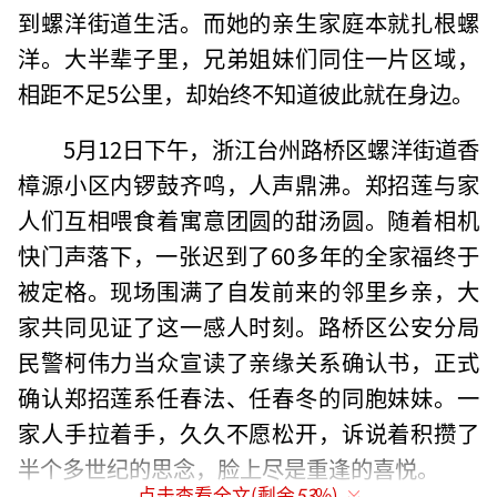
到螺洋街道生活。而她的亲生家庭本就扎根螺
洋。大半辈子里，兄弟姐妹们同住一片区域，
相距不足5公里，却始终不知道彼此就在身边。
5月12日下午，浙江台州路桥区螺洋街道香
樟源小区内锣鼓齐鸣，人声鼎沸。郑招莲与家
人们互相喂食着寓意团圆的甜汤圆。随着相机
快门声落下，一张迟到了60多年的全家福终于
被定格。现场围满了自发前来的邻里乡亲，大
家共同见证了这一感人时刻。路桥区公安分局
民警柯伟力当众宣读了亲缘关系确认书，正式
确认郑招莲系任春法、任春冬的同胞妹妹。一
家人手拉着手，久久不愿松开，诉说着积攒了
半个多世纪的思念，脸上尽是重逢的喜悦。
点击查看全文(剩余
53
%)