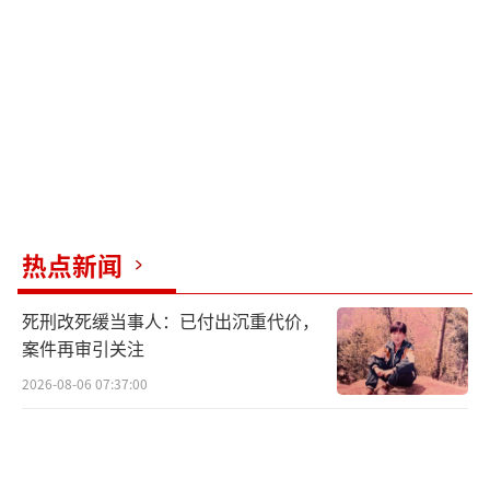
有一名小妹被送养。4月，经二次采血复核比
对，最终确认了亲缘关系。
郑招莲激动地说：“我终于找到自己的根
了！还能见到失散的亲人，这根本是想都没想
过的事！”这场跨越60多年的团圆，终于在她6
4岁这一年，画上了圆满的句号。
（责任编辑：zhan
gxiaohua）
热点新闻
死刑改死缓当事人：已付出沉重代价，
案件再审引关注
2026-08-06 07:37:00