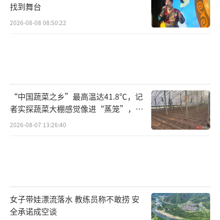
找到舞台
2026-08-08 08:50:22
“中国蔬菜之乡”最高温达41.8℃，记
者实探蔬菜大棚感觉像进“蒸笼”，有
村民称只能凌晨两点起来干活
2026-08-07 13:26:40
女子带娃漂流落水 教练员称不敢捞 安
全承诺成空谈