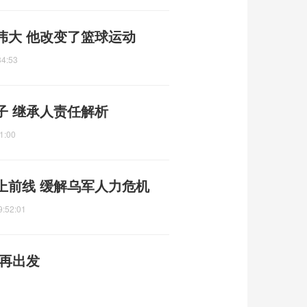
伟大 他改变了篮球运动
34:53
子 继承人责任解析
1:00
上前线 缓解乌军人力危机
9:52:01
味再出发