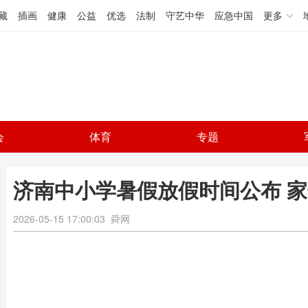
藏
插画
健康
公益
优选
法制
守艺中华
应急中国
更多
会
体育
专题
济南中小学暑假放假时间公布 
2026-05-15 17:00:03
舜网