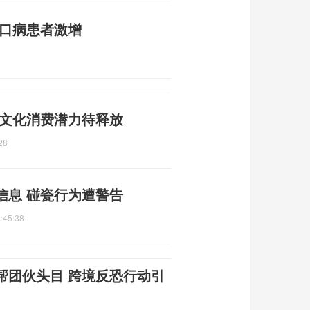
足口病患者激增
 文化消费潜力待释放
28
信息 碰瓷行为遭警告
:45:38
帮团伙头目 跨境反恐行动引