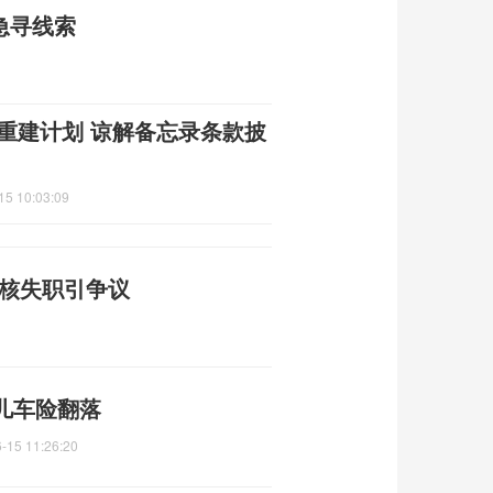
急寻线索
朗重建计划 谅解备忘录条款披
15 10:03:09
审核失职引争议
儿车险翻落
-15 11:26:20