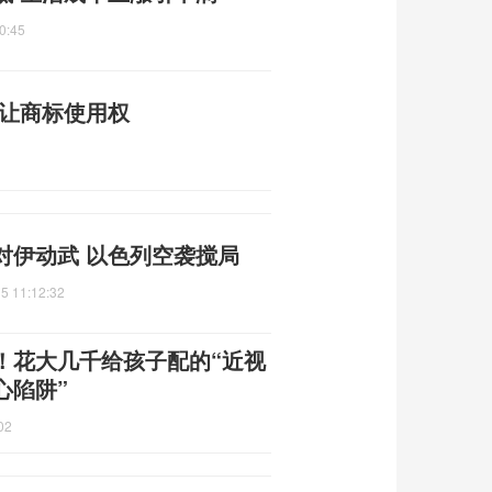
0:45
转让商标使用权
对伊动武 以色列空袭搅局
5 11:12:32
！花大几千给孩子配的“近视
心陷阱”
02