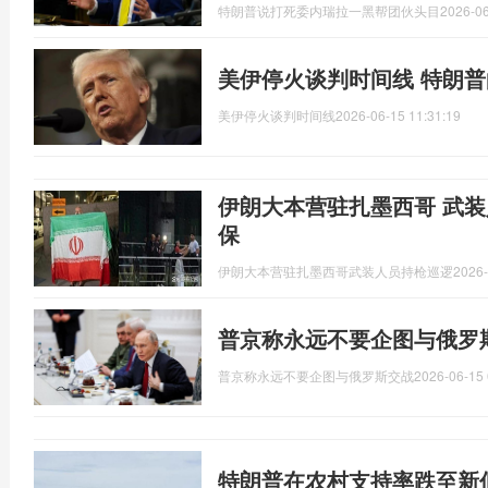
特朗普说打死委内瑞拉一黑帮团伙头目
2026-06
美伊停火谈判时间线 特朗
美伊停火谈判时间线
2026-06-15 11:31:19
伊朗大本营驻扎墨西哥 武装
保
伊朗大本营驻扎墨西哥武装人员持枪巡逻
2026-
普京称永远不要企图与俄罗
普京称永远不要企图与俄罗斯交战
2026-06-15 
特朗普在农村支持率跌至新