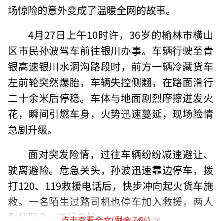
场惊险的意外变成了温暖全网的故事。
4月27日上午10时许，36岁的榆林市横山
区市民孙波驾车前往银川办事。车辆行驶至青
银高速银川水洞沟路段时，前方一辆冷藏货车
左前轮突然爆胎，车辆失控侧翻，在路面滑行
二十余米后停稳。车体与地面剧烈摩擦迸发火
花，瞬间引燃车身，火势迅速蔓延，现场险情
急剧升级。
面对突发险情，过往车辆纷纷减速避让、
驶离避险。危急关头，孙波迅速靠边停车，拨
打120、119救援电话后，快步冲向起火货车施
救。一名陌生过路司机也停车加入救援，两人
默契配合、逆行赴险。
点击查看全文(剩余
74
%)