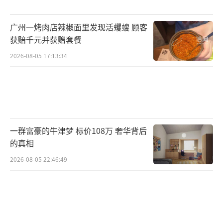
你拿这个手机直接支付就行，不用操心费用的
事。”朴实真诚的话语驱散了老人的惶恐无
广州一烤肉店辣椒面里发现活蠼螋 顾客
助，为冰冷惊险的事故现场增添了暖意。
获赔千元并获赠套餐
2026-08-05 17:13:34
离开现场后，孙波始终牵挂着两位老人的
就医情况。当天中午，他接到医院护士来电，
得知老人遗忘了支付密码无法缴费。孙波耐心
再次告知密码、解答疑问。办完手头事务后，
他专程赶往医院探望，陪同老人完成身体检
一群富豪的牛津梦 标价108万 奢华背后
的真相
查、协助办理就医手续。当日下午，老人家属
从山西赶赴医院，当面再三致谢，并归还手机
2026-08-05 22:46:49
及全部垫付费用。
据伤者儿子任先生介绍，其父母常年跑货
运谋生，此次是帮货主运送羊肉前往宁夏，不