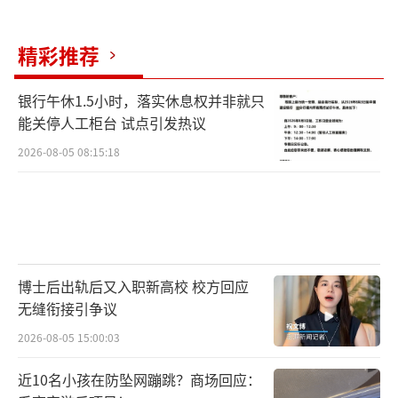
料遭遇突发意外。万幸的是两名好心司机及时
施救，父母仅受外伤、无生命危险。目前，两
精彩推荐
位老人已出院居家休养，身体状态稳步好转。
银行午休1.5小时，落实休息权并非就只
一家人表示，待老人完全康复后，会好好感谢
能关停人工柜台 试点引发热议
孙波。
2026-08-05 08:15:18
谈及救人一事，孙波直言这是本能反应，
没有想太多。他也感谢和他一起救人的那个小
伙子，认为对方也很勇敢。孙波的妻子张女士
表示，看到全网都在传颂丈夫的事迹，心里既
博士后出轨后又入职新高校 校方回应
后怕又无比骄傲。在她眼中，丈夫是个热心肠
无缝衔接引争议
且有责任心的人，之前也曾帮助过很多人。孩
2026-08-05 15:00:03
子们也为爸爸感到自豪。
（责任编辑：0882）
近10名小孩在防坠网蹦跳？商场回应：