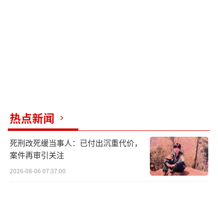
另一名施救司机悄然离场，未留任何信
息。留在现场的孙波发现老夫妇的窘迫：大火
将两人的手机、钱包、证件等全部随身财物焚
烧殆尽。二人异地遭遇车祸，身体受伤、身无
分文、通信中断，陷入孤立无援的绝境。
考虑到自己尚有急事需处理，无法全程陪
护老人就医，孙波当即决定伸出援手。他将备
热点新闻
用手机留给老人应急，并转入一万元救助金，
告知微信支付密码，反复叮嘱老人安心治病，
死刑改死缓当事人：已付出沉重代价，
无需顾虑费用。
案件再审引关注
2026-08-06 07:37:00
这一幕被现场执勤交警的执法记录仪完整
记录。视频中，孙波重复念叨着自己的微信支
付密码，并安抚老人：“我在微信里转了钱，