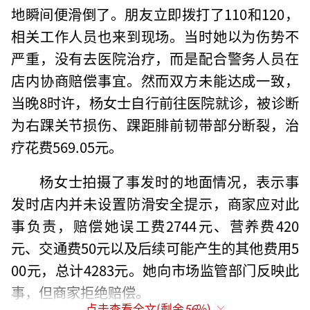
地瞬间便滑倒了。朋友立即拨打了110和120，
相关工作人员也来到现场。当时她以为伤势不
严重，没有去医院治疗，而是配合警务人员在
店内协商赔偿事宜。然而双方未能达成一致，
当晚8时许，杨女士自行前往医院就诊，被诊断
为右踝关节损伤、踝距腓前韧带部分断裂，治
疗花费569.05元。
杨女士拍摄了事发时的地面情况，表示事
发时店内并未设置防滑安全提示，商家应对此
事负责，赔偿她误工费2744元、营养费420
元、交通费50元以及后续可能产生的其他费用5
00元，总计4283元。她向市场监管部门反映此
事，但商家拒绝赔偿。
点击查看全文(剩余
56
%)