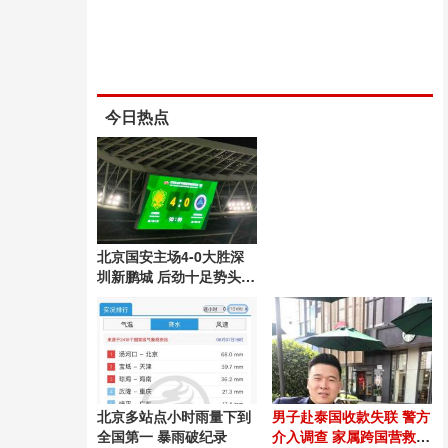
今日热点
北京国安主场4-0大胜深
圳新鹏城 后劲十足势头良
好
北京多站点小时雨量下到
男子赴泰国收款失联 警方
全国第一 暴雨破纪录
介入调查 家属跨国营救54