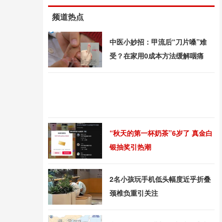
频道热点
中医小妙招：甲流后“刀片嗓”难
受？在家用0成本方法缓解咽痛
“秋天的第一杯奶茶”6岁了 真金白
银抽奖引热潮
2名小孩玩手机低头幅度近乎折叠
颈椎负重引关注