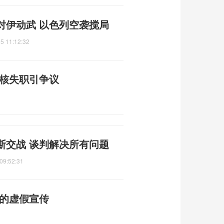
对伊动武 以色列空袭搅局
5 11:12:32
审核失职引争议
斯交战 谈判解决所有问题
09:52:31
普的虚假宣传