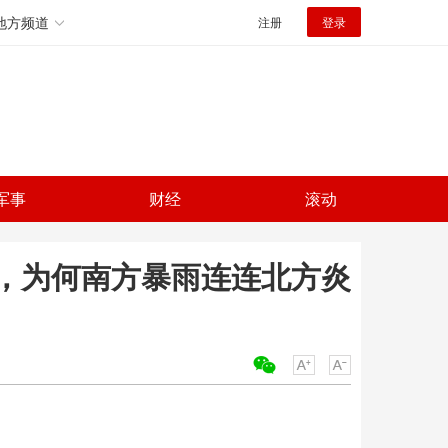
地方频道
注册
登录
军事
财经
滚动
，为何南方暴雨连连北方炎
关键词：