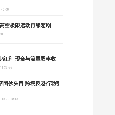
:40:08
 高空极限运动再酿悲剧
30
少红利 现金与流量双丰收
11:36:55
帮团伙头目 跨境反恐行动引
-15 09:10:18