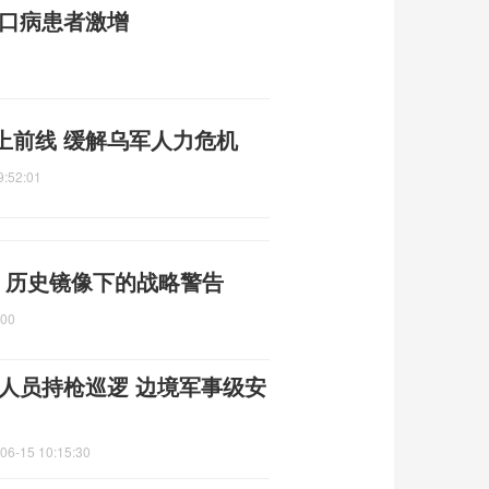
足口病患者激增
上前线 缓解乌军人力危机
9:52:01
 历史镜像下的战略警告
:00
人员持枪巡逻 边境军事级安
06-15 10:15:30