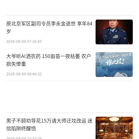
原北京军区副司令员李永金逝世 享年84
岁
2026-08-09 07:16:45
大爷听AI洒农药 150亩苗一夜枯萎 农户
损失惨重
2026-08-09 08:46:32
男子不顾劝导花15万请大师迁坟改运 迷
信陷阱终醒悟
2026-08-08 22:31:26