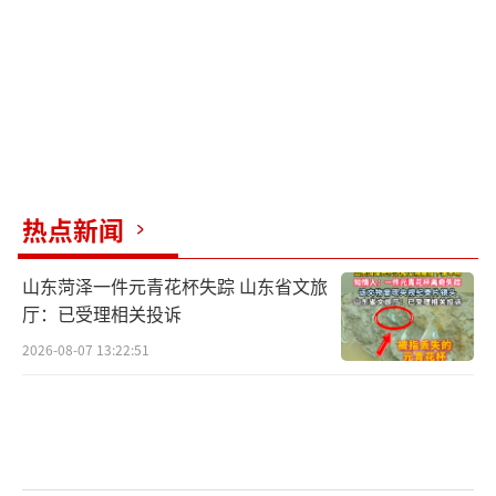
术升级与供应链成本上升共同作用的结果。一
边是新能源车企接连涨价，另一边国际油价长
期高位，燃油车用车成本也在攀升。双重压力
下，乘用车市场是否将迎来全面涨价？价格上
涨是短期波动还是长期走势？后续购车成本是
否会继续增加？
热点新闻
当前，上游锂资源产能释放和芯片供需平
山东菏泽一件元青花杯失踪 山东省文旅
衡都需要时间。工信部信息通信经济专家委员
厅：已受理相关投诉
会委员盘和林认为，无论是芯片还是电池，都
2026-08-07 13:22:51
存在周期性变化，短期内价格上涨是受周期影
响，但长期来看价格大势所趋也是上升。智能
化和电动化是产业大趋势，供不应求会导致价
格水涨船高。