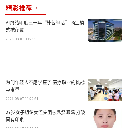
价会影响购车意愿，但从长远看，中国汽车市
精彩推荐
场仍将保持高速增长。
（责任编辑：zx0176）
AI终结印度三十年“外包神话” 商业模
式被颠覆
2026-08-07 09:25:50
为何年轻人不愿学医了 医疗职业的挑战
与考量
2026-08-07 11:20:31
27岁女子组织卖淫集团被悬赏通缉 打破
固有印象