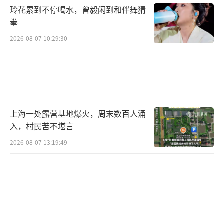
玲花累到不停喝水，曾毅闲到和伴舞猜
此外，汽车行业长期的价格战已导致大面
拳
积亏损或利润率降低。数据显示，今年1—2月
2026-08-07 10:29:30
汽车行业利润率仅为2.9%，远低于产业链其他
环节。张翔认为，新能源汽车涨价态势还会持
续半年到一年。经过前几年的探索，车市价格
已经触底，需要反弹以支撑企业正常运营。
上海一处露营基地爆火，周末数百人涌
如何平衡价格与销量，避免陷入价升量跌
入，村民苦不堪言
的困境？盘和林建议，企业应依靠技术创新和
2026-08-07 13:19:49
产品价值提升。技术降成本、产品升级和模式
创新都是可行路径。消费者可以根据自身需求
理性规划购车计划，不同人群可采取差异化购
车策略。车企若能将调价与配置升级、服务优
化同步落地，更容易获得市场认可。短期内涨