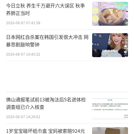
今日立秋 养生千万避开六大误区 秋季
养肺正当时
2026-08-07 07:41:58
日本网红自杀案在韩国引发很大冲击 网
暴悲剧敲响警钟
2026-08-07 10:45:32
佛山通报笔试前13被淘汰后5名进体检
调查组已介入核查
2026-08-07 14:28:02
1岁宝宝碰坏纸巾盒 宝妈被索赔924元