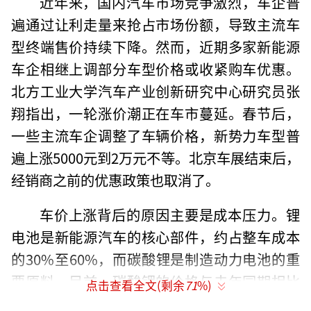
近年来，国内汽车市场竞争激烈，车企普
遍通过让利走量来抢占市场份额，导致主流车
型终端售价持续下降。然而，近期多家新能源
车企相继上调部分车型价格或收紧购车优惠。
北方工业大学汽车产业创新研究中心研究员张
翔指出，一轮涨价潮正在车市蔓延。春节后，
一些主流车企调整了车辆价格，新势力车型普
遍上涨5000元到2万元不等。北京车展结束后，
经销商之前的优惠政策也取消了。
车价上涨背后的原因主要是成本压力。锂
电池是新能源汽车的核心部件，约占整车成本
的30%至60%，而碳酸锂是制造动力电池的重
要原料。目前，碳酸锂的价格与去年同期相比
点击查看全文(剩余
71
%)
涨幅超过250%，并且仍在持续上涨。此外，