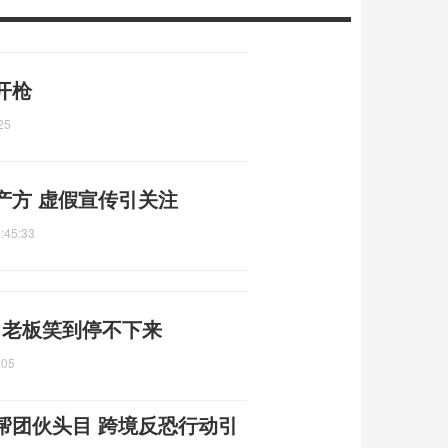
开枪
25
产方 虚假宣传引关注
:45:33
件 老板笑到停不下来
:05
帮团伙头目 跨境反恐行动引