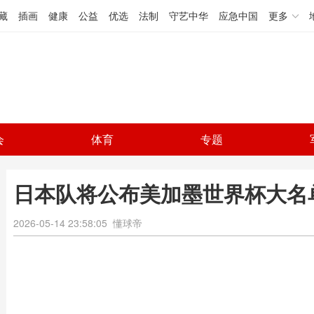
藏
插画
健康
公益
优选
法制
守艺中华
应急中国
更多
会
体育
专题
日本队将公布美加墨世界杯大名
2026-05-14 23:58:05
懂球帝