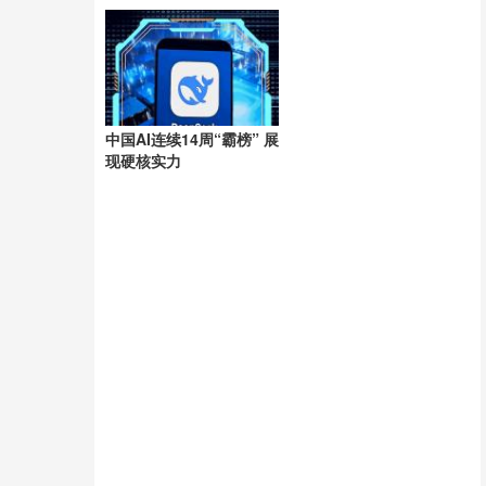
洲
中国AI连续14周“霸榜” 展
现硬核实力