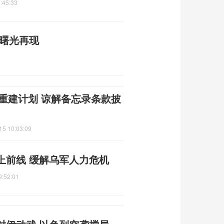
:45:33
平曙光再现
朗重建计划 谅解备忘录条款披
15 10:03:09
上前线 缓解乌军人力危机
9:52:01