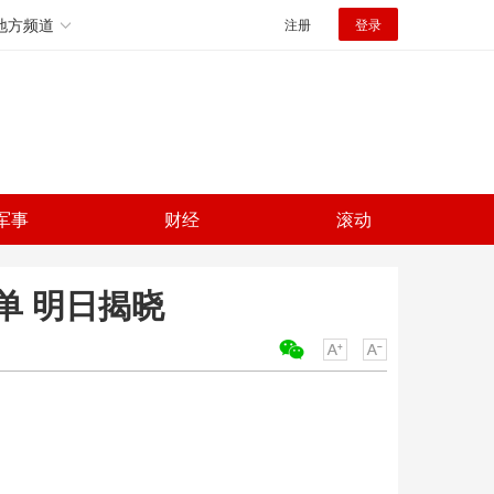
地方频道
注册
登录
军事
财经
滚动
单 明日揭晓
关键词：