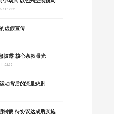
对伊动武 以色列空袭搅局
5 11:12:32
普的虚假宣传
息披露 核心条款曝光
 11:02:32
限运动背后的流量悲剧
朗制裁 待协议达成后实施