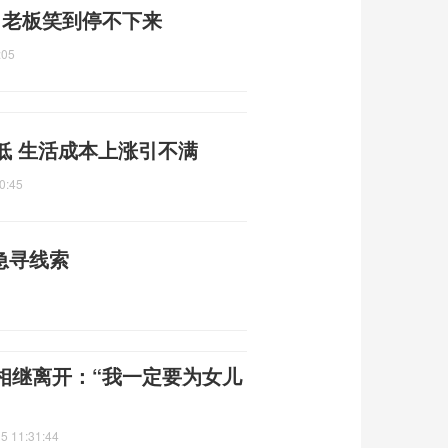
件 老板笑到停不下来
:05
低 生活成本上涨引不满
0:45
急寻线索
相继离开：“我一定要为女儿
5 11:31:44