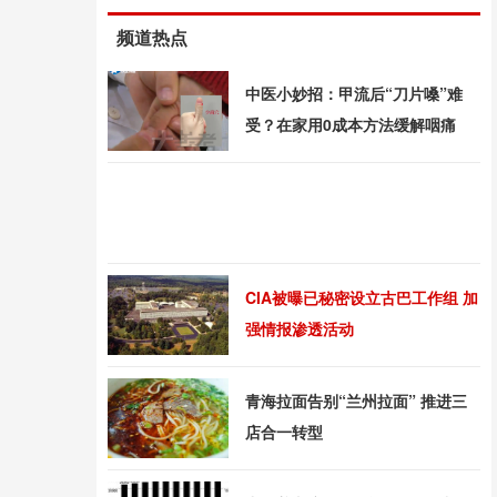
频道热点
中医小妙招：甲流后“刀片嗓”难
受？在家用0成本方法缓解咽痛
CIA被曝已秘密设立古巴工作组 加
强情报渗透活动
青海拉面告别“兰州拉面” 推进三
店合一转型