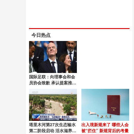
今日热点
国际足联：向理事会和会
员协会致歉 承认提案推进
失误
塔里木河第27次生态输水
出入境新规来了 哪些人会
第二阶段启动 活水滋养绿
被“拦住” 新规背后的考量