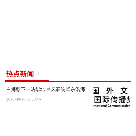
力“三年倍增”行动方案（2025—2027年）》
明确提出健全充电网络、创新产业生态，为换
电站发展提供政策支撑。交通运输部等十部门
出台的指导意见也明确，要在公路沿线、城市
周边等区域建设充（换）电站，推动补能网络
完善。县域充换电设施补短板试点工作持续推
进，2024—2026年“百县千站万桩”试点工程
开展，试点县新建充换电基础设施额定功率不
热点新闻
低于120千瓦，力争实现充换电基础设施“乡乡
白海豚下一站华北 台风影响华东沿海
全覆盖”。
2026-08-10 07:53:46
补能基础设施的快速发展显著提升了新能
源汽车车主的出行体验。2026年春节期间，高
速公路充电次数共计602.10万次，充电量达到1
4976.75万千瓦时，日均充电量1664.08万千瓦