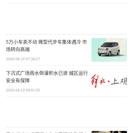
象。中期随着超充网络进一步下沉、换电标准
逐步统一、电网配套升级，县域及偏远路段基
建缺口补齐，800V及以上高压车型成为市场主
流，超换一体场站规模化落地，绝大多数日常
5万小车卖不动 微型代步车集体遇冷 市
及长途出行场景将摆脱补能焦虑。长期来看，
场转向高端
固态电池量产、续航能力大幅提升、全国补能
2026-08-10 07:38:27
生态全面开放等，叠加城乡基建无差别覆盖，
下沉式广场雨水倒灌积水已退 城区运行
新能源汽车将在补能效率、便捷性、稳定性上
安全有保障
全面对标燃油车，车主的补能焦虑将进一步缓
2026-08-10 08:01:55
解，“无忧出行”将离消费者越来越近。
（责任
编辑：0882）