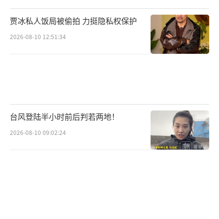
时，创历史新高，且未出现长时间排队现象。
贾冰私人饭局被偷拍 力挺隐私权保护
此外，通过提前巡检、节日值守等保障措施，
2026-08-10 12:51:34
有效满足了电动汽车大规模出行的充电需求。2
026年五一假期，全国高速公路日均车流量约64
00万辆次，其中新能源汽车日均达1540万辆
次，占比24%，同比增长33%。充电方面，充
电量同比增长52.8%。热门服务区高峰平均排
台风登陆半小时前后判若两地！
队时间不超过20分钟，平峰基本随到随充，相
2026-08-10 09:02:24
较于往年，补能拥堵问题得到显著缓解，日常
通勤、周边短途出行已摆脱续航顾虑。
尽管如此，新能源汽车补能行业仍面临多
重挑战。城乡补能差距尚未抹平，部分偏远农
村地区补能设施覆盖不足，老旧充电设施更新