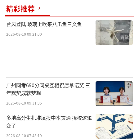
改造仍需推进。春运、五一、国庆等出行高峰
精彩推荐
期间，热门服务区仍可能出现短时充电排队情
况，局部电网承载能力面临考验，大功率超充
台风登陆 玻璃上吹来八爪鱼三文鱼
集中放电易造成局部电网过载、功率下降，难
2026-08-10 09:21:00
以完全满足集中补能需求。此外，行业生态壁
垒尚未完全打破，部分充电、换电网络开放程
度有限，不同主体运营的设施在兼容性、服务
标准上仍有差异，影响了用户补能的便捷性。
农村电网薄弱、老旧设施运维不及时、低温环
广州同考690分同桌互相祝愿拿诺奖 三
境下补能效率衰减等问题，也制约着补能服务
年默契成就梦想
质量的进一步提升。
2026-08-10 09:31:35
多地高分生扎堆填报中本贯通 择校逻辑
短期内，城市日常通勤、省内短途出行已
变了
实现里程自由，主干高速常规时段补能体验接
2026-08-10 07:43:19
近燃油车，仅节假日热门路段存在短时排队现