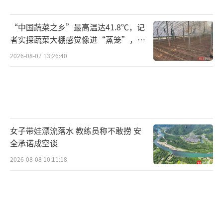
“中国蔬菜之乡”最高温达41.8℃，记
者实探蔬菜大棚感觉像进“蒸笼”，有
村民称只能凌晨两点起来干活
2026-08-07 13:26:40
女子带娃漂流落水 教练员称不敢捞 安
全承诺成空谈
2026-08-08 10:11:18