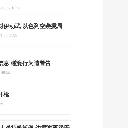
-15 09:10:18
对伊动武 以色列空袭搅局
5 11:12:32
信息 碰瓷行为遭警告
:45:38
开枪
25
人员持枪巡逻 边境军事级安