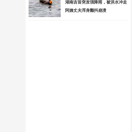
湖南吉首突发强降雨，被洪水冲走
阿姨丈夫浑身颤抖崩溃