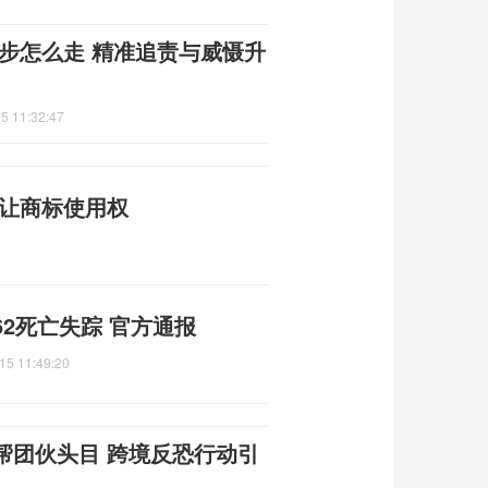
步怎么走 精准追责与威慑升
5 11:32:47
转让商标使用权
2死亡失踪 官方通报
15 11:49:20
帮团伙头目 跨境反恐行动引