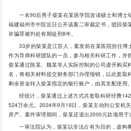
一名90后男子柴某在某医学院攻读硕士和博士研
福建福州市中院近日公开该案二审裁定书，驳回柴
诈骗罪被判处有期徒刑8年。
33岁的柴某是江苏人，案发前在某医院担任博士后
作为导师科研团队的一员，参与相关科研工作，并
柴某通过陈某、魏某等人实际控制的公司虚开购买
名，将相关材料提交财务部门办理报销，以此套取
剩余资金转入柴某指定的银行账户，由其支配使用
经统计，柴某通过上述方式共套取科研经费14
524万余元。2024年9月18日，柴某主动到公安
房产。案件审理期间，柴某还退出2000元款项用
一审法院认为，柴某以非法占有为目的，虚构