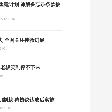
朗重建计划 谅解备忘录条款披
15 10:03:09
失 全网关注搜救进展
2:05
件 老板笑到停不下来
:05
朗制裁 待协议达成后实施
10:00:04