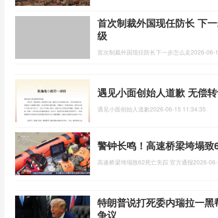
首次制裁外国现任防长 下一
级
首次制裁外国现任防长下一步怎么走
2026-06-1
遇见小面创始人道歉 无偿
遇见小面创始人道歉
2026-06-15 11:34:35
警钟长鸣！高速桥梁垮塌致6
高速桥梁垮塌致62死亡失踪 官方通报
2026-06-
特朗普说打死委内瑞拉一黑
争议