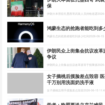
保
伊朗大本营驻扎墨西哥武装人员持枪巡逻
2026-
鸿蒙生态的抢跑者能吃到多
鸿蒙生态的抢跑者能吃到多少红利
2026-06-15 
伊朗民众上街集会抗议改革
争议
伊朗民众上街集会抗议改革派等于投降派
2026-
女子摘桃后摸脸差点毁容 
千万别用洗面奶洗手液
女子摘桃后用手摸脸差点毁容
2026-06-15 11:4
学者：欧盟要送乌克兰难民