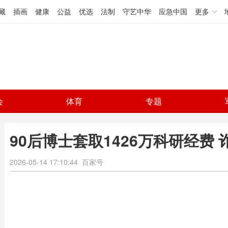
藏
插画
健康
公益
优选
法制
守艺中华
应急中国
更多
会
体育
专题
90后博士套取1426万科研经费
2026-05-14 17:10:44
百家号