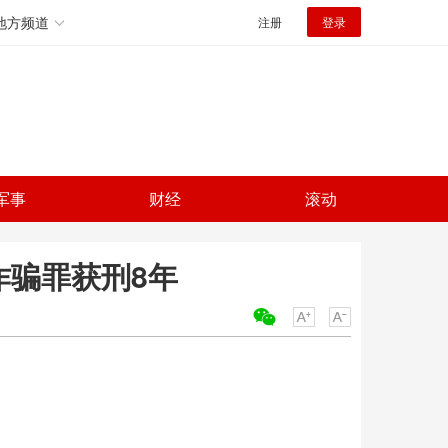
地方频道
注册
登录
军事
财经
滚动
 诈骗罪获刑8年
关键词：