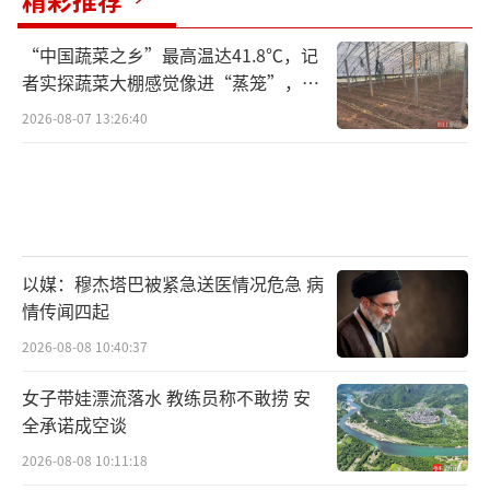
“中国蔬菜之乡”最高温达41.8℃，记
者实探蔬菜大棚感觉像进“蒸笼”，有
村民称只能凌晨两点起来干活
2026-08-07 13:26:40
以媒：穆杰塔巴被紧急送医情况危急 病
情传闻四起
2026-08-08 10:40:37
女子带娃漂流落水 教练员称不敢捞 安
全承诺成空谈
2026-08-08 10:11:18