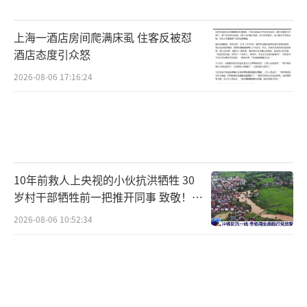
上海一酒店房间爬满床虱 住客反被怼
酒店态度引众怒
2026-08-06 17:16:24
10年前救人上央视的小伙抗洪牺牲 30
岁村干部牺牲前一把推开同事 致敬！送
别！
2026-08-06 10:52:34