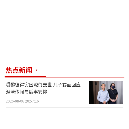
热点新闻
曝黎彼得穷困潦倒去世 儿子露面回应
澄清传闻与后事安排
2026-08-06 20:57:16