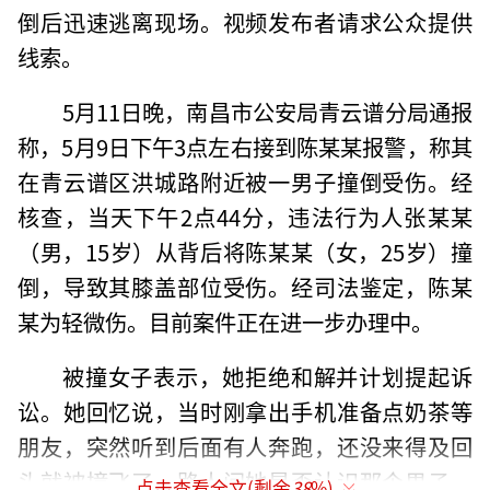
倒后迅速逃离现场。视频发布者请求公众提供
线索。
5月11日晚，南昌市公安局青云谱分局通报
称，5月9日下午3点左右接到陈某某报警，称其
在青云谱区洪城路附近被一男子撞倒受伤。经
核查，当天下午2点44分，违法行为人张某某
（男，15岁）从背后将陈某某（女，25岁）撞
倒，导致其膝盖部位受伤。经司法鉴定，陈某
某为轻微伤。目前案件正在进一步办理中。
被撞女子表示，她拒绝和解并计划提起诉
讼。她回忆说，当时刚拿出手机准备点奶茶等
朋友，突然听到后面有人奔跑，还没来得及回
头就被撞飞了。路人问她是否认识那个男子，
点击查看全文(剩余
38
%)