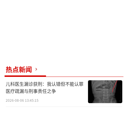
日，荣耀600系列新品发布会将揭晓“幸运
星”的更多细节，值得期待。
目前，荣耀600系列已在各大电商平台开启
盲约，着急购机的用户可以抢先预约。
（责任编
辑：zhangxiaohua）
热点新闻
儿科医生漏诊获刑：我认错但不能认罪
医疗疏漏与刑事责任之争
2026-08-06 13:45:15