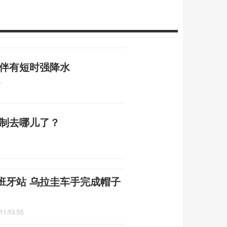
 伴有短时强降水
7
编制去哪儿了？
班牙站 乌拉圭车手完成帽子
11:53:55