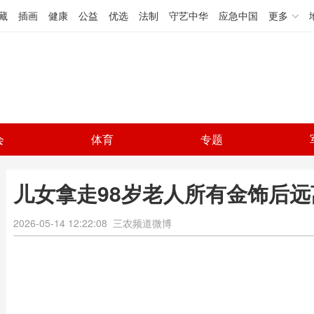
藏
插画
健康
公益
优选
法制
守艺中华
应急中国
更多
会
体育
专题
儿女拿走98岁老人所有金饰后远
2026-05-14 12:22:08
三农频道微博