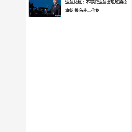
波兰总统：不容忍波兰出现班德拉
旗帜 援乌带上价签