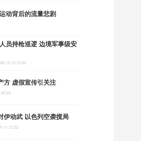
限运动背后的流量悲剧
人员持枪巡逻 边境军事级安
06-15 10:15:30
产方 虚假宣传引关注
:45:33
对伊动武 以色列空袭搅局
5 11:12:32