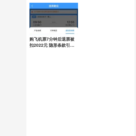
任引领抗灾
购飞机票7分钟后退票被
扣2022元 隐形条款引争
议