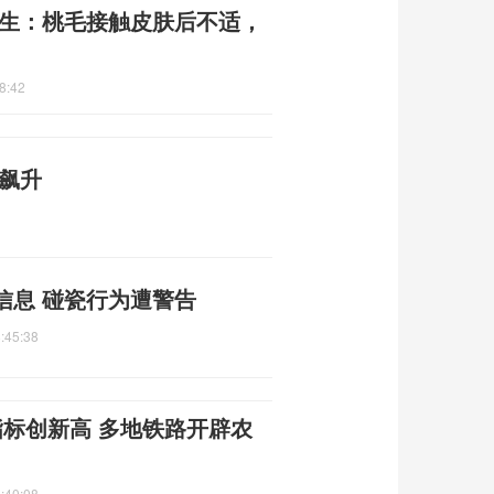
医生：桃毛接触皮肤后不适，
8:42
飙升
信息 碰瓷行为遭警告
:45:38
指标创新高 多地铁路开辟农
:40:08