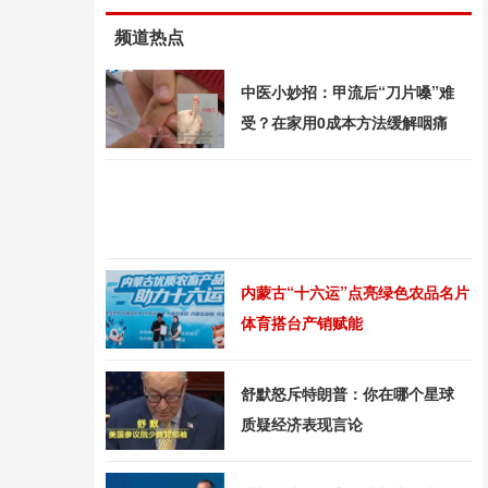
频道热点
中医小妙招：甲流后“刀片嗓”难
受？在家用0成本方法缓解咽痛
内蒙古“十六运”点亮绿色农品名片
体育搭台产销赋能
舒默怒斥特朗普：你在哪个星球
质疑经济表现言论