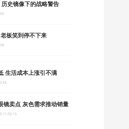
 历史镜像下的战略警告
:00
件 老板笑到停不下来
:05
低 生活成本上涨引不满
0:45
眼镜卖点 灰色需求推动销量
5 11:52:13