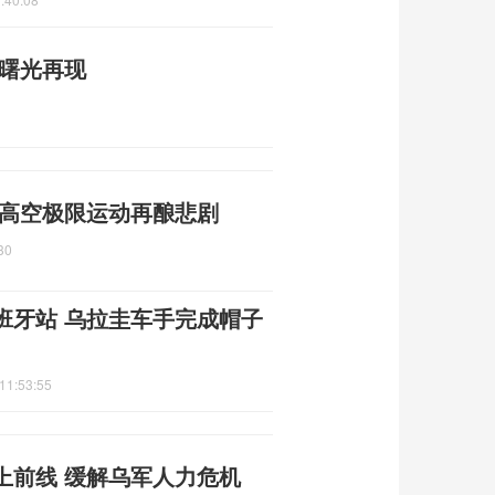
平曙光再现
 高空极限运动再酿悲剧
30
班牙站 乌拉圭车手完成帽子
11:53:55
上前线 缓解乌军人力危机