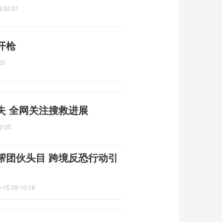
9:52:01
开枪
25
失 全网关注搜救进展
2:05
帮团伙头目 跨境反恐行动引
-15 09:10:18