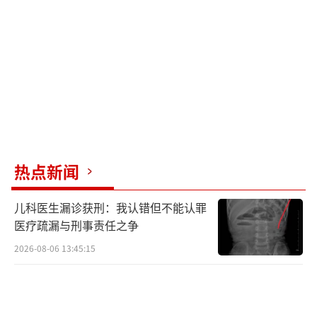
根据《公务员录用考察办法》，道德品
行、社会责任感较差者不得确定为拟录用人
员。虽然公示期已过，但正式录用手续尚未完
成，税务部门有依据取消其录用资格。网友预
测江苏省税务局将很快取消顾某某的公务员录
用资格。
热点新闻
法律层面上，根据《治安管理处罚法》第
四十二条，偷拍行为可处五日以下拘留或五百
儿科医生漏诊获刑：我认错但不能认罪
元以下罚款；情节较重的，处五日以上十日以
医疗疏漏与刑事责任之争
下拘留。尽管顾某某被发现后删除了照片，但
2026-08-06 13:45:15
事件已造成恶劣社会影响，警方可能会对其作
出行政处罚。