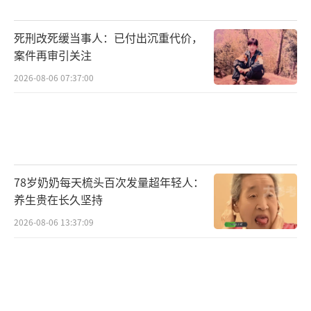
顾某某用一二十年的努力证明“知识可以
改变命运”，却因一瞬间的偷拍再次改命。这
死刑改死缓当事人：已付出沉重代价，
提醒人们，德行才是命运的最终法官。公众对
案件再审引关注
公务员的期待不仅在于能力，更在于品德。顾
2026-08-06 07:37:00
某某被开除不仅是对他个人的惩罚，也是相关
部门对社会期待的回应。制度的意义在于警示
每一个想作恶的人：伸手是有代价的，有些代
价不可承受。
（责任编辑：zhangxiaohua）
78岁奶奶每天梳头百次发量超年轻人：
养生贵在长久坚持
2026-08-06 13:37:09