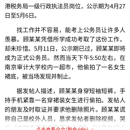
港税务局一级行政执法员岗位，公示期为4月27
日至5月6日。
找工作并不容易，能考上公务员让许多人
羡慕。顾某某凭借所学成功考取了这份工作，
却未珍惜。5月11日，公示期已过，顾某某即将
成为正式公务员。然而当天下午5:50左右，在
南京审计大学校内一超市，他偷拍了一名女生
裙底，被当场发现并制止。
据发帖人描述，顾某某身穿短袖短裤，手
持手机紧靠一名穿裙装女生进行偷拍。发帖人
的朋友及时取证并要求他删除照片。顾某某谎
称自己是校外人员，恳求发帖者删除视频，哭
诉“这样传播下去我真的会完”“父母年纪大
点击查看全文(剩余
66
%)