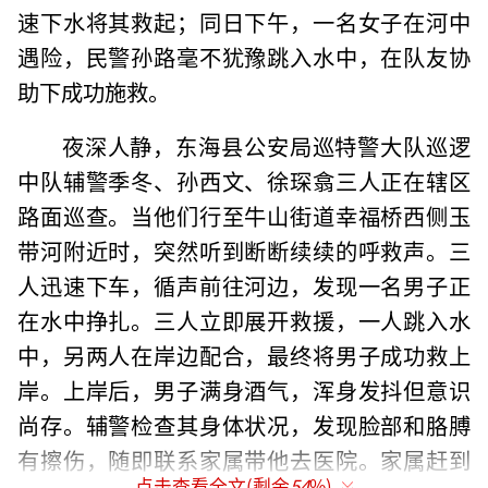
速下水将其救起；同日下午，一名女子在河中
遇险，民警孙路毫不犹豫跳入水中，在队友协
助下成功施救。
夜深人静，东海县公安局巡特警大队巡逻
中队辅警季冬、孙西文、徐琛翕三人正在辖区
路面巡查。当他们行至牛山街道幸福桥西侧玉
带河附近时，突然听到断断续续的呼救声。三
人迅速下车，循声前往河边，发现一名男子正
在水中挣扎。三人立即展开救援，一人跳入水
中，另两人在岸边配合，最终将男子成功救上
岸。上岸后，男子满身酒气，浑身发抖但意识
尚存。辅警检查其身体状况，发现脸部和胳膊
有擦伤，随即联系家属带他去医院。家属赶到
点击查看全文(剩余
54
%)