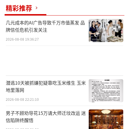
精彩推荐
几元成本的AI广告导致千万市值蒸发 品
牌信任危机引发关注
2026-08-08 19:36:27
潜逃10天被抓嫌犯疑靠吃玉米维生 玉米
地里落网
2026-08-08 22:21:10
男子不顾劝导花15万请大师迁坟改运 迷
信陷阱终醒悟