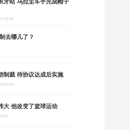
班牙站 乌拉圭车手完成帽子
11:53:55
编制去哪儿了？
朗制裁 待协议达成后实施
10:00:04
伟大 他改变了篮球运动
34:53