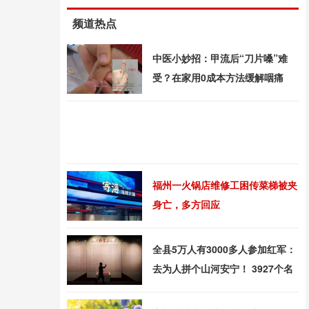
频道热点
中医小妙招：甲流后“刀片嗓”难
受？在家用0成本方法缓解咽痛
福州一火锅店维修工困传菜梯被夹
身亡，多方回应
全县5万人有3000多人参加红军：
去为人拼个山河安宁！ 3927个名
字镌刻英雄墙