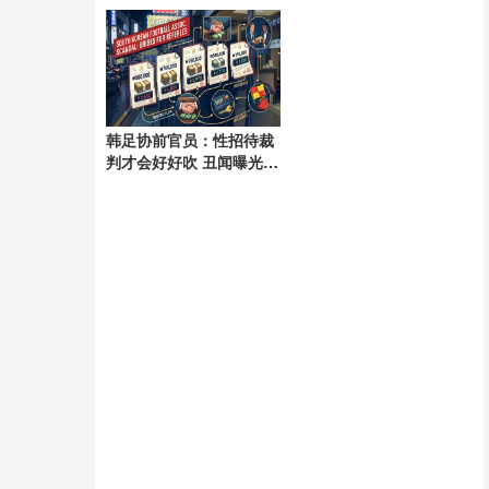
韩足协前官员：性招待裁
判才会好好吹 丑闻曝光震
动足坛