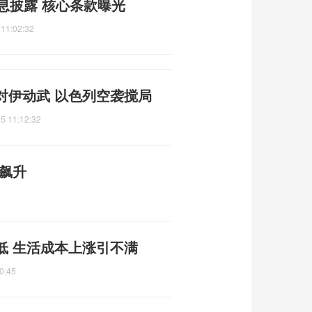
息披露 核心条款曝光
 11:02:32
对伊动武 以色列空袭搅局
5 11:12:32
飙升
低 生活成本上涨引不满
0:45