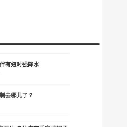
 伴有短时强降水
7
编制去哪儿了？