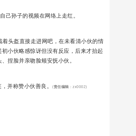
成自己孙子的视频在网络上走红。
戴着头盔直接走进网吧，在未看清小伙的情
起初小伙略感惊讶但没有反应，后来才抬起
头、捏脸并亲吻脸颊安抚小伙。
笑，并称赞小伙善良。
(
责任编辑
：zx0002)