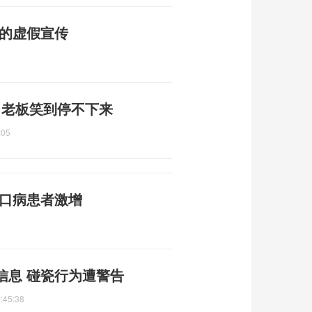
普的虚假宣传
件 老板笑到停不下来
:05
足口病患者激增
信息 碰瓷行为遭警告
:45:38