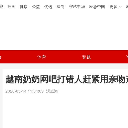
藏
插画
健康
公益
优选
法制
守艺中华
应急中国
更多
会
体育
专题
越南奶奶网吧打错人赶紧用亲吻
2026-05-14 11:34:09
观威海