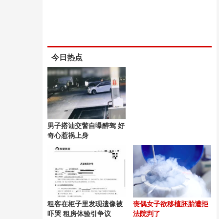
今日热点
男子搭讪交警自曝醉驾 好
奇心惹祸上身
租客在柜子里发现遗像被
丧偶女子欲移植胚胎遭拒
吓哭 租房体验引争议
法院判了