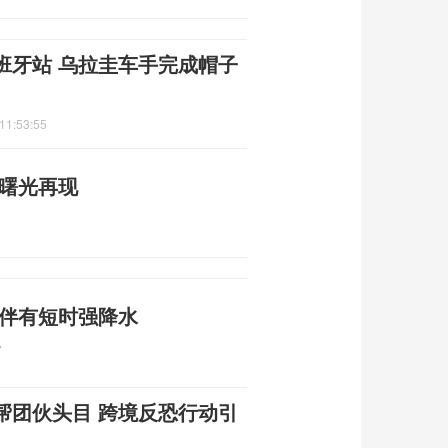
班牙站 乌拉圭车手完成帽子
11:53:55
平曙光再现
 伴有短时强降水
7
帮团伙头目 跨境反恐行动引