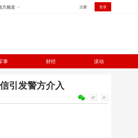
地方频道
注册
登录
军事
财经
滚动
吓信引发警方介入
关键词：