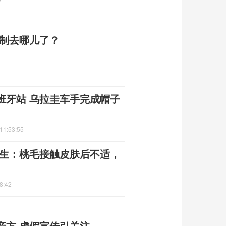
7
编制去哪儿了？
班牙站 乌拉圭车手完成帽子
11:53:55
医生：桃毛接触皮肤后不适，
8:42
产方 虚假宣传引关注