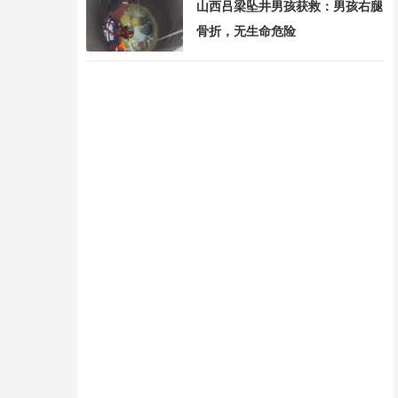
山西吕梁坠井男孩获救：男孩右腿
骨折，无生命危险