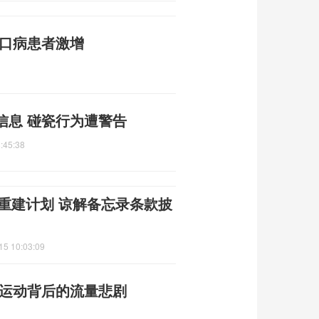
足口病患者激增
信息 碰瓷行为遭警告
:45:38
朗重建计划 谅解备忘录条款披
15 10:03:09
限运动背后的流量悲剧