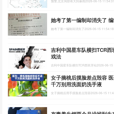
预警,北京局部有大到暴雨
2026-06-15 11:54:3
她考了第一编制却消失了 
她考了第一编制却消失了
2026-06-15 11:54:18
吉利中国星车队横扫TCR西
戏法
吉利中国星车队横扫TCR西班牙站
2026-06-15 
女子摘桃后摸脸差点毁容 
千万别用洗面奶洗手液
女子摘桃后用手摸脸差点毁容
2026-06-15 11:4
有毒养生烟两个月没找到生