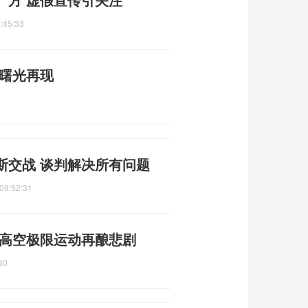
:45:33
平曙光再现
斯交战 谈判解决所有问题
09:52:31
 高空极限运动再酿悲剧
30