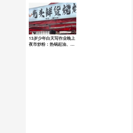
第一杯奶茶”
13岁少年白天写作业晚上
夜市炒粉：热锅起油、打
蛋加料……