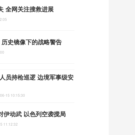
失 全网关注搜救进展
2:05
 历史镜像下的战略警告
:00
人员持枪巡逻 边境军事级安
06-15 10:15:30
对伊动武 以色列空袭搅局
5 11:12:32