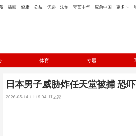
藏
插画
健康
公益
优选
法制
守艺中华
应急中国
更多
会
体育
专题
日本男子威胁炸任天堂被捕 恐
2026-05-14 11:19:04
IT之家