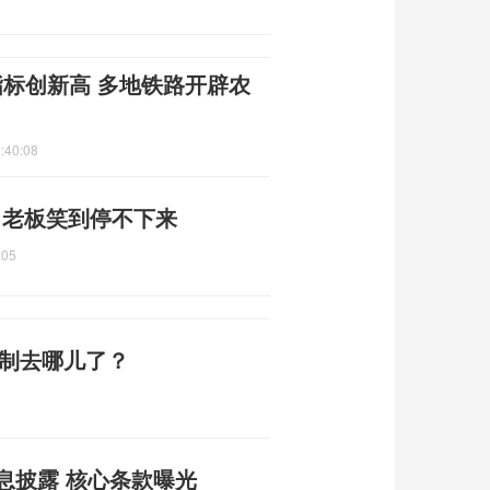
指标创新高 多地铁路开辟农
:40:08
件 老板笑到停不下来
:05
编制去哪儿了？
息披露 核心条款曝光