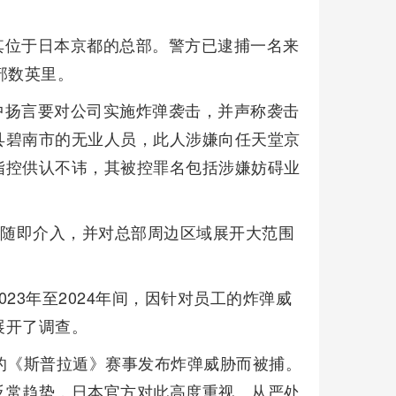
其位于日本京都的总部。警方已逮捕一名来
部数英里。
中扬言要对公司实施炸弹袭击，并声称袭击
县碧南市的无业人员，此人涉嫌向任天堂京
指控供认不讳，其被控罪名包括涉嫌妨碍业
方随即介入，并对总部周边区域展开大范围
23年至2024年间，因针对员工的炸弹威
展开了调查。
的《斯普拉遁》赛事发布炸弹威胁而被捕。
反常趋势，日本官方对此高度重视、从严处