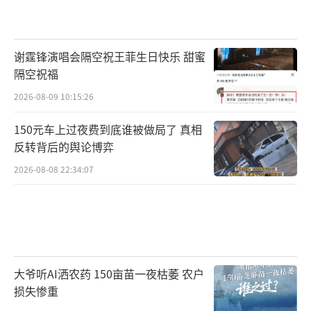
谢霆锋演唱会隔空祝王菲生日快乐 甜蜜
隔空祝福
2026-08-09 10:15:26
150元车上过夜费到底谁被做局了 真相
反转背后的舆论博弈
2026-08-08 22:34:07
大爷听AI洒农药 150亩苗一夜枯萎 农户
损失惨重