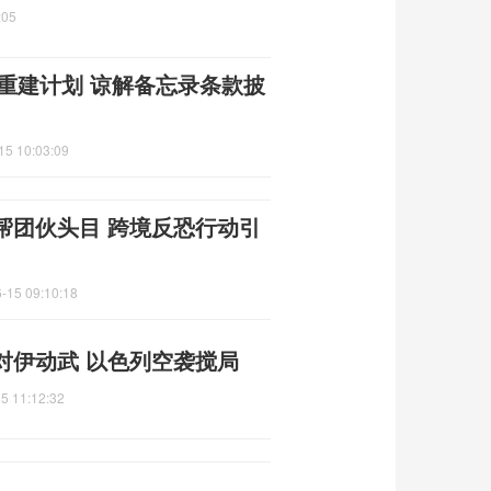
:05
朗重建计划 谅解备忘录条款披
15 10:03:09
帮团伙头目 跨境反恐行动引
-15 09:10:18
对伊动武 以色列空袭搅局
5 11:12:32