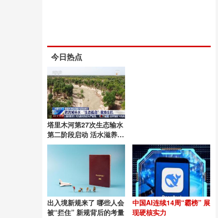
今日热点
塔里木河第27次生态输水
第二阶段启动 活水滋养绿
洲
出入境新规来了 哪些人会
中国AI连续14周“霸榜” 展
被“拦住” 新规背后的考量
现硬核实力