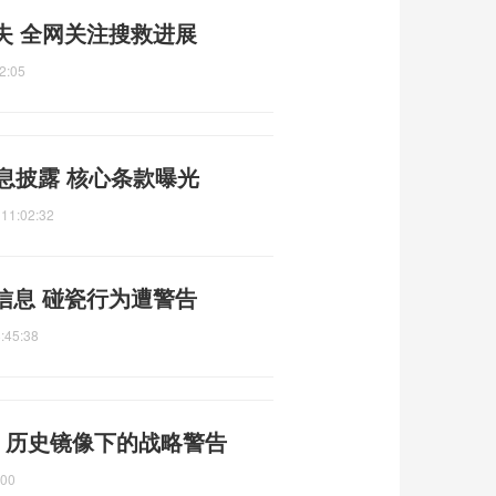
失 全网关注搜救进展
2:05
息披露 核心条款曝光
 11:02:32
信息 碰瓷行为遭警告
:45:38
 历史镜像下的战略警告
:00