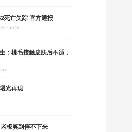
2死亡失踪 官方通报
15 11:49:20
医生：桃毛接触皮肤后不适，
8:42
平曙光再现
件 老板笑到停不下来