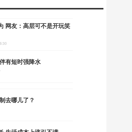
为 网友：高层可不是开玩笑
6:30
 伴有短时强降水
7
编制去哪儿了？
低 生活成本上涨引不满