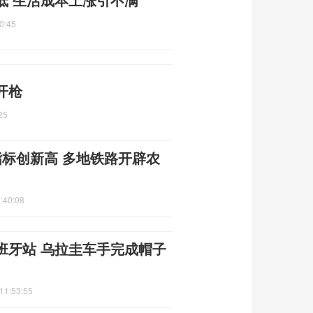
0:45
开枪
25
指标创新高 多地铁路开辟农
:40:08
班牙站 乌拉圭车手完成帽子
11:53:55