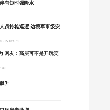
 伴有短时强降水
7
人员持枪巡逻 边境军事级安
06-15 10:15:30
为 网友：高层可不是开玩笑
6:30
飙升
足口病患者激增