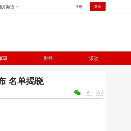
地方频道
注册
登录
军事
财经
滚动
布 名单揭晓
关键词：