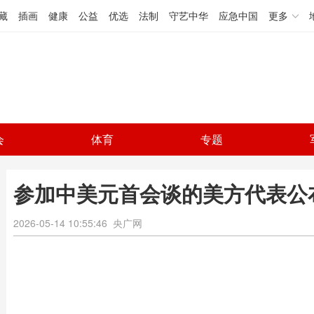
藏
插画
健康
公益
优选
法制
守艺中华
应急中国
更多
会
体育
专题
参加中美元首会谈的美方代表公
2026-05-14 10:55:46
央广网