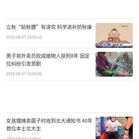
来越明显。不过，要深入推进数字中国建设、
提升数字化智能化发展水平，还不能忽视数据
基础设施的支撑作用。“十五五”规划纲要中
立秋“贴秋膘”有讲究 科学进补防秋燥
就指出，要统筹推进算力设施建设、模型算法
2026-08-07 23:09:22
发展和高质量数据资源供给，筑牢数智化发展
男子将外卖员砍成植物人获刑8年 因定
底座。
位纠纷引发悲剧
2026-08-07 23:05:06
说到“词元”，虽然诞生的时间不久，但
已经被大众所熟知。峰会上，相关展台人头攒
动，关于“词元”的讨论也十分火热。眼下，
我国“词元”调用量呈现指数级增长，要
女孩摆摊卖菌子时收到北大通知书 40年
让“词元”处理速度更快、单位成本更低，就
首位本土北大生
需要强大的算力做支撑。
2026-08-07 14:46:01