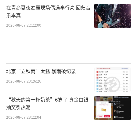
证、无犯罪记录证明等高频民生事项。
在青岛夏夜麦霸现场偶遇李行亮 回归音
数字化技术对政务服务的赋能，改变了传
乐本真
统公共服务的模式，让它成本更低廉、效率更
2026-08-07 22:22:00
高效、服务更优质。现在，数字化在民生领域
的赋能不仅体现在“高效办成一件事”上，还
在更多公共服务场景中进行应用。
在峰会的现场体验区，故宫博物院就带来
北京“立秋雨”太猛 暴雨破纪录
全新推出的“数字孪生应用服务平台”，这个
2026-08-07 23:26:26
平台对内可以实现智能管理，对外则面向公众
提供智慧服务。
“秋天的第一杯奶茶”6岁了 真金白银
抽奖引热潮
数字技术与实体经济融合，推动产业提质
2026-08-07 23:22:04
增效，也让智能化的成果走进千家万户。现
在，数据作为基础资源，它的创新推动作用越