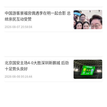
稳固的大后方。
中国游客景福宫偶遇李在明一起合影 总
从专科到本科，从应届毕业生到校园保
统亲民互动受赞
安，再到准研究生，王博每一步都走得扎实而
2026-08-07 20:58:04
坚定。他说，是母校“自强不息、敢为人
先”的校训精神支撑着他一路走来。每当学习
遇到瓶颈、生活遭遇挫折，这八个字就会给他
力量，让他咬牙坚持下去。五年求学时光，这
八个字早已刻进他的骨子里，成为他最珍视的
北京国安主场4-0大胜深圳新鹏城 后劲
精神财富。
十足势头良好
2026-08-08 00:16:44
考研成功对王博来说不是终点，而是重新
出发的起点。他表示希望通过读研提升专业能
力，将来学有所成，用实际行动回报母校、回
馈社会。他还寄语学弟学妹：“世上从不缺少