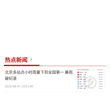
准。核查出入人员、管控车辆通行、开展校园
巡逻，样样一丝不苟；遇到师生求助，他总是
主动上前、尽力帮忙。武装保卫处副处长刘旦
对他评价很高，称他在备考期间从未松懈过工
作，交办的任务都完成得又快又好。
复习的时间全靠一个“挤”字。王博把鲁
迅那句“时间就像海绵里的水”挂在嘴边，也
热点新闻
落实在行动上。每天上岗前、下班后，他要么
北京多站点小时雨量下到全国第一 暴雨
在宿舍整理知识点，要么一头扎进学校图书馆
破纪录
考研自习室刷题。“图书馆的学习氛围特别
2026-08-07 23:51:40
好，大家都埋头苦学，那种气氛时刻提醒我不
能松懈。”正是靠着这种韧劲，他把一份旁人
看来很难兼顾的安保工作，变成了考研路上最