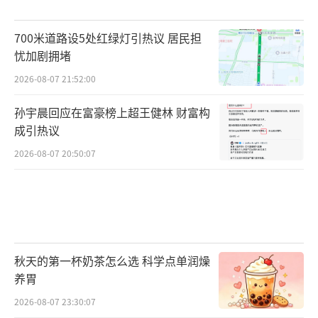
王艳正在筹备新公司开业，几天前记者见
700米道路设5处红绿灯引热议 居民担
到她时，她还在为申请和办理营业执照发愁。
忧加剧拥堵
让王艳没想到的是，她在河北政务服务网
2026-08-07 21:52:00
递交申请时，发现不用再跑腿，附近的社区就
孙宇晨回应在富豪榜上超王健林 财富构
有一站式服务共享大厅可以领取营业执照。收
成引热议
到执照审批通过的短信后，王艳来到附近小区
2026-08-07 20:50:07
一个很像“快递柜”的地方，按照屏幕提示进
行操作，只用了一分多钟，营业执照的正副本
就打印出来。这时，旁边的存储柜门也自动弹
开，三枚公章就在柜子里。
秋天的第一杯奶茶怎么选 科学点单润燥
不只营业执照申请，在这样的社区一站式
养胃
服务共享大厅，还能办理临时身份证明、居住
2026-08-07 23:30:07