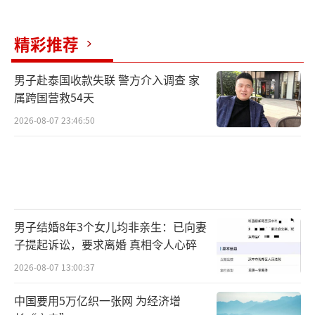
努力的人，缺少的是努力到底的人。青春的底
气，就是迎难而上；真正的勇敢，是明知可能
精彩推荐
会输，依然咬紧牙关坚持到底。希望大家都能
守住梦想，脚踏实地，用奋斗写出自己的青春
男子赴泰国收款失联 警方介入调查 家
属跨国营救54天
故事。”
2026-08-07 23:46:50
福建省发展和改革委员会党组成员、福建
省数据管理局局长郭文忠：
在现代农业领域，
以数字技术改造传统农业，打造智慧种养示范
男子结婚8年3个女儿均非亲生：已向妻
样板，有效推动了农业的现代化、规模化、标
子提起诉讼，要求离婚 真相令人心碎
准化发展；在工业制造领域，实施了数字化转
2026-08-07 13:00:37
型示范工程，建设综合性数字化赋能平台；在
中国要用5万亿织一张网 为经济增
现代服务业领域，数字贸易、数字消费蓬勃发