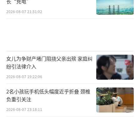
长“充电”
展，跨境电商综合试验区实现全省全覆盖。
2026-08-07 21:31:02
如果说数实融合推动产业提质增效，那么
数智融合已经深深嵌入公共服务领域，走进老
百姓的生活。现在，数字中国建设正推动公共
服务实现从“人找服务”到“服务找人”的转
女儿为争财产堵门阻挠父亲出殡 家庭纠
变。
纷引法律介入
在数字峰会的河北馆里，展示着“社区一
2026-08-07 19:22:06
站式服务共享大厅”的使用场景，这是全国首
2名小孩玩手机低头幅度近乎折叠 颈椎
创的社区服务新模式。
负重引关注
2026-08-07 23:18:11
在首创这一政务服务模式的河北秦皇岛
市，记者看到了这样的社区一站式服务共享大
厅。