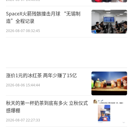
算力的充足供应，需要绿色的电、稳定的
SpaceX火箭残骸撞击月球 “无锡制
造”全程记录
电和廉价的电。为了解决“算力等电”的时空
错配问题，作为“东数西算”重要节点的宁
2026-08-07 08:32:45
夏，正在给出答案。
走进宁夏中卫工业园区，距离数据中心仅5
公里左右的戈壁滩上，可以看到绵延数里的光
伏板；在100多公里以外的风资源富集区，一座
涨价1元的冰红茶 两年少赚了15亿
座百米高的风机迎风转动。这里地广人稀、日
2026-08-06 15:44:44
照充足、风能丰富，得天独厚的条件，让数据
秋天的第一杯奶茶到底有多火 立秋仪式
中心所需要的绿电和廉价电供应有了保障。对
感爆棚
于绿电最难实现的稳定性，正在建设的中卫云
2026-08-07 22:27:33
基地数据中心绿电供应项目，让绿电实现高
效、稳定、低成本供应。