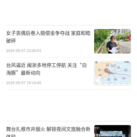
这个项目一、二期预计总装机460万千瓦，
建成后将成为全国首个大规模“算电协同”绿
女子丧偶后卷入赔偿金争夺战 家庭和睦
电供应项目。现在，项目50万千瓦光伏项目已
破碎
经全容量并网，150万千瓦风电项目预计今年年
2026-08-07 23:00:03
底完成全容量并网。到时，项目可以供应清洁
电力约41.4亿千瓦时，完全可以满足中卫云基
台风逼近 闽浙多地停工停航 关注“白
地数据中心一年22.9亿千瓦时的用电需求。
海豚”最新动向
2026-08-07 19:16:45
数字基础设施建设是数字中国建设的“先
决条件”和“坚实底座”。
现在，随着数字基础设施的不断完善，数
据要素潜能持续释放，提升了数字经济的运行
舞台扎根市井烟火 解锁夜间文旅融合新
效率和创新能力，新业态新模式也不断涌现。
体验