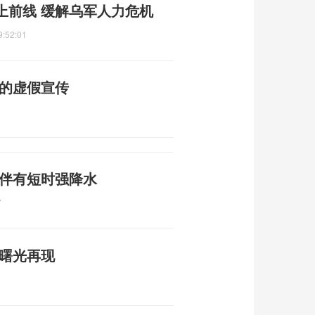
上前线 缓解乌军人力危机
9:52:01
普的虚假宣传
 伴有短时强降水
7
平曙光再现