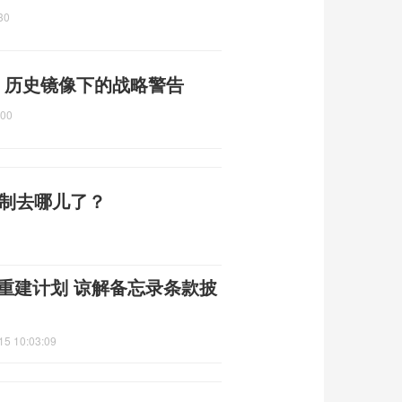
30
 历史镜像下的战略警告
:00
编制去哪儿了？
朗重建计划 谅解备忘录条款披
15 10:03:09