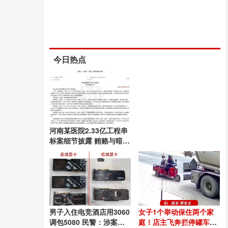
今日热点
河南某医院2.33亿工程串
标案细节披露 贿赂与暗箱
操作全曝光
男子入住电竞酒店用3060
女子1个举动保住两个家
调包5080 民警：涉案金
庭！店主飞奔拦停罐车救