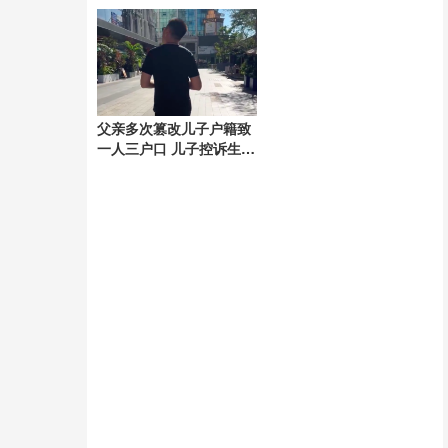
额近8万元，有的老板还
下2位老人
未察觉
父亲多次篡改儿子户籍致
一人三户口 儿子控诉生父
肆意操控自己半生