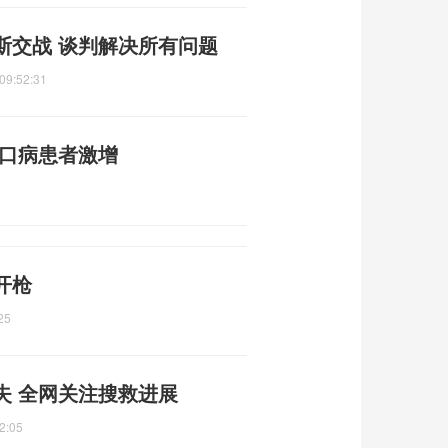
斯交战 谈判解决所有问题
09:52:31
足口病患者激增
开枪
25
失 全网关注搜救进展
2:05