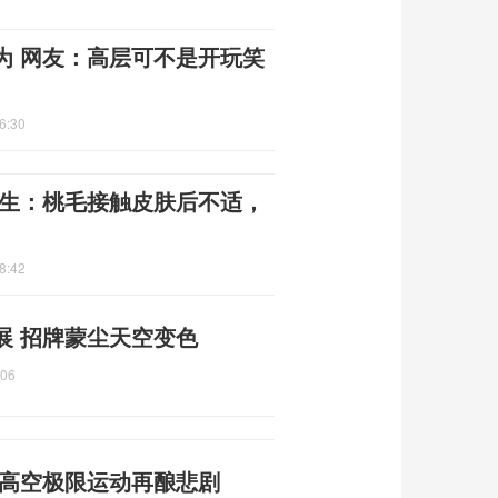
为 网友：高层可不是开玩笑
6:30
医生：桃毛接触皮肤后不适，
8:42
展 招牌蒙尘天空变色
:06
 高空极限运动再酿悲剧