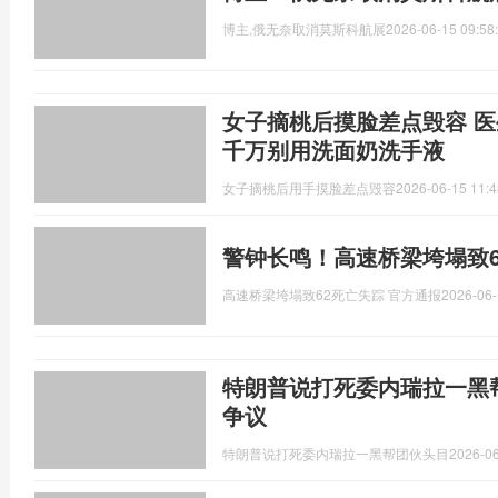
博主,俄无奈取消莫斯科航展
2026-06-15 09:58
女子摘桃后摸脸差点毁容 
千万别用洗面奶洗手液
女子摘桃后用手摸脸差点毁容
2026-06-15 11:4
警钟长鸣！高速桥梁垮塌致6
高速桥梁垮塌致62死亡失踪 官方通报
2026-06-
特朗普说打死委内瑞拉一黑
争议
特朗普说打死委内瑞拉一黑帮团伙头目
2026-06