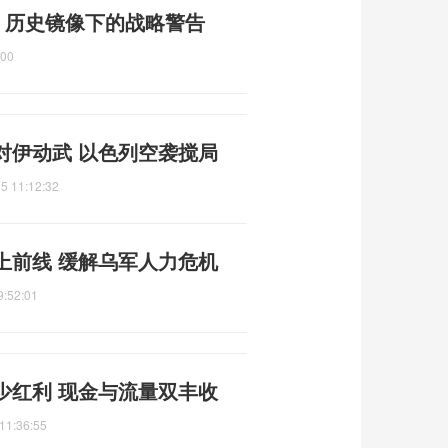
 历史镜像下的战略警告
:00
对伊动武 以色列空袭搅局
5 11:12:32
上前线 缓解乌军人力危机
9:52:01
少红利 现金与流量双丰收
11:36:55