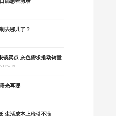
足口病患者激增
编制去哪儿了？
眼镜卖点 灰色需求推动销量
5 11:52:13
平曙光再现
低 生活成本上涨引不满