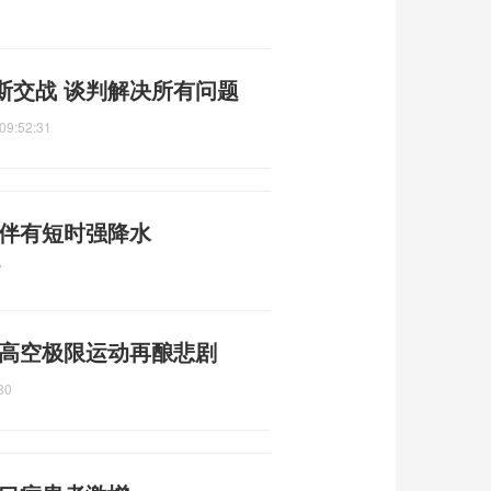
斯交战 谈判解决所有问题
09:52:31
 伴有短时强降水
7
 高空极限运动再酿悲剧
30