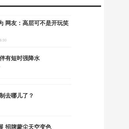
为 网友：高层可不是开玩笑
6:30
 伴有短时强降水
7
编制去哪儿了？
展 招牌蒙尘天空变色