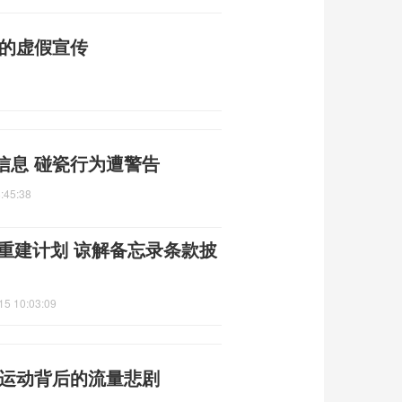
普的虚假宣传
信息 碰瓷行为遭警告
:45:38
朗重建计划 谅解备忘录条款披
15 10:03:09
限运动背后的流量悲剧