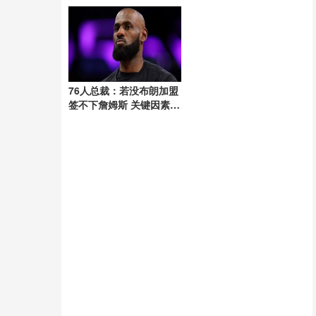
海
76人总裁：若没布朗加盟
签不下詹姆斯 关键因素促
成合作