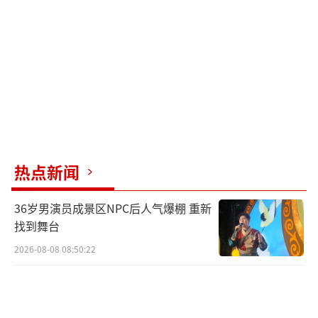
体验优化以及企业运营效率提升。公司副总经
理孙晓普表示，在服务消费机器人行业，技术
最终要服务用户，因此需要既懂传播、懂市
场、懂用户，又能熟练运用AI工具的人才。企
业发展不仅需要理工科人才，也需要文科专业
人才发挥语言理解、用户洞察等方面优势，利
用AI进行用户反馈分析和市场信息整理，为产
热点新闻
品研发提供参考。此外，还需要艺术专业人才
在画面设计、视频剪辑辅助等方面借助AI提高
36岁男演员成景区NPC后人气爆棚 重新
运营内容更新频率。
找到舞台
2026-08-08 08:50:22
人工智能加速融入各行各业，迫切需要劳
动者提升技能素质，以适应产业发展需要。从
一些市场数据看，人工智能技术方面招聘岗位