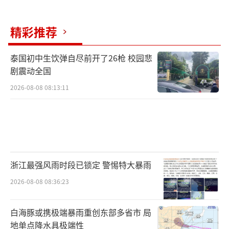
大学获批增设具身智能本科专业，与小米机器
人、穹彻智能等20余家行业企业开展合作，推
精彩推荐
动课程教学、科研训练、工程实践与产业需求
有机衔接；北京理工大学具身智能专业与华为
泰国初中生饮弹自尽前开了26枪 校园悲
剧震动全国
共建人工智能实践实验室，打造集先进算力、
2026-08-08 08:13:11
智能开发环境、真实应用场景和工程化训练资
源于一体的实践教学方案。
库卡中国人力资源总监方圣雄表示，他们
与多所院校合作，推行“岗位需求+技能培训
+技能评价+就业服务”一体化培养模式，学员
浙江最强风雨时段已锁定 警惕特大暴雨
结业后可直接对接上下游企业岗位。温州科技
2026-08-08 08:36:23
职业学院应届毕业生童国强近期参与了当地组
白海豚或携极端暴雨重创东部多省市 局
织的一期AI+OPC电商创业见习训练营，通过学
地单点降水具极端性