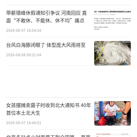
养体系，更好匹配人工智能背景下的市场需
求。
带薪错峰休假通知引争议 河南回应 直
（责任编辑：0764）
面“不敢休、不能休、休不均”痛点
2026-08-07 16:04:34
台风白海豚闭眼了 体型庞大风雨将至
2026-08-08 09:31:04
女孩摆摊卖菌子时收到北大通知书 40年
首位本土北大生
2026-08-07 14:46:01
北京多站点小时雨量下到全国第一 暴雨