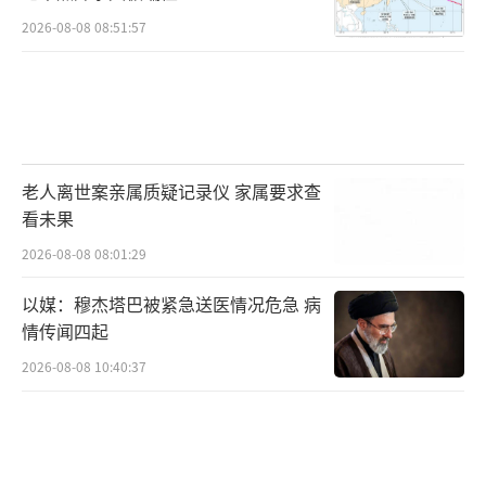
习使用OPC智能运营系统，练习AIGC短视频和
2026-08-08 08:51:57
短剧制作，培训不仅帮助他提升技能，也让他
发现自己在就业创业方面更多的发展空间。
人力资源社会保障部职业能力建设司副司
长翟涛表示，今年将会同有关部门开展人工智
老人离世案亲属质疑记录仪 家属要求查
能技术技能提升行动，加强人工智能通识教
看未果
育，不断提升劳动者数字素养和人工智能应用
2026-08-08 08:01:29
能力。广大劳动者可以到技工教育网等线上平
台免费学习相关课程。
以媒：穆杰塔巴被紧急送医情况危急 病
情传闻四起
华南师范大学副校长王春超认为，从普通
2026-08-08 10:40:37
高校教育改革到产教融合深化，再到职业院校
转型发展、基础教育改革、终身教育体系构建
等，系列探索有利于构建具有前瞻性的人才培