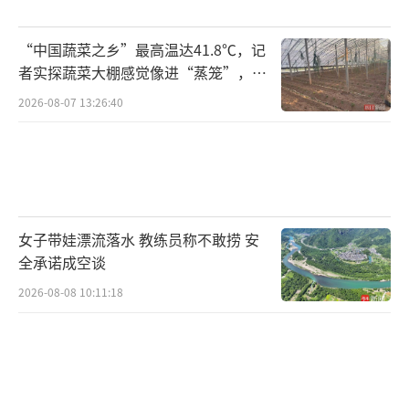
很多，但人才供给不足，需供比是3.5:1；机器
人行业技术人才需供比是5.2:1，有大量缺口。
“中国蔬菜之乡”最高温达41.8℃，记
者实探蔬菜大棚感觉像进“蒸笼”，有
解决技能不匹配问题，加强教育培训是关
村民称只能凌晨两点起来干活
2026-08-07 13:26:40
键。近日发布的2026年本科专业目录在“交叉
学科”门类中首批列入未来机器人等11种已有
专业和具身智能等4种新专业。此前，教育部等
五部门印发《“人工智能+教育”行动计划》，
提出推动人工智能成为高校公共基础课，按学
女子带娃漂流落水 教练员称不敢捞 安
科专业分类编写课程教材，推动全体学生掌握
全承诺成空谈
人工智能知识，并优化传统学科专业人才培养
2026-08-08 10:11:18
方案，指导高校开设人工智能交叉融合课程。
为加强人才与企业的适配性，学校与企业
不断探索推进产教融合、校企协同。上海交通