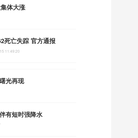
股集体大涨
2死亡失踪 官方通报
15 11:49:20
平曙光再现
 伴有短时强降水
7