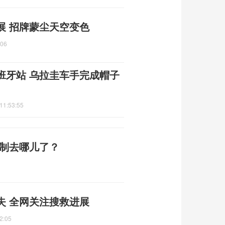
展 招牌蒙尘天空变色
:06
班牙站 乌拉圭车手完成帽子
11:53:55
编制去哪儿了？
失 全网关注搜救进展
2:05