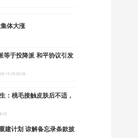
股集体大涨
派等于投降派 和平协议引发
06-15 09:26:06
医生：桃毛接触皮肤后不适，
8:42
朗重建计划 谅解备忘录条款披