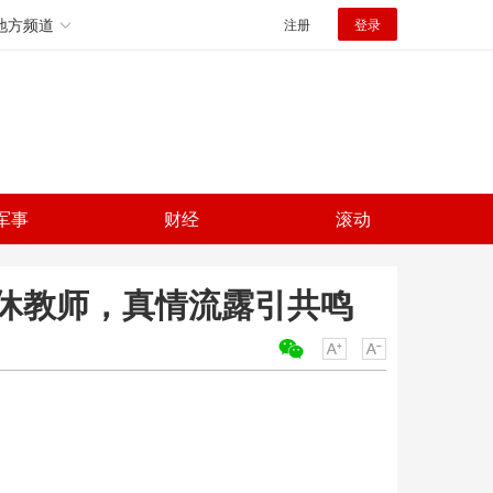
地方频道
注册
登录
军事
财经
滚动
休教师，真情流露引共鸣
关键词：