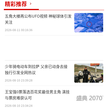
产品的屏幕蓝光会扰乱人体褪黑素分泌，让大
精彩推荐
脑误以为是白天。早上晒半小时太阳，可以说
五角大楼再公布UFO视频 神秘球体引发
是最经济、最方便的助眠方法。此外，白天适
关注
度的运动也有助于睡眠。睡前1～2小时洗个温
2026-08-11 00:16:36
水澡，能放松肌肉、舒缓神经。或者每天用温
水泡泡脚，改善下肢血液循环，促进睡眠，以
全身微汗出为度，切不可大汗淋漓。如果躺在
床上思绪万千，可以试试“静心呼吸法”。闭
上眼睛，双手放在腹部，用鼻子慢慢吸气，感
少年骑电动车到拉萨 父亲已动身去接
受腹部鼓起；再用嘴巴慢慢呼气，感受腹部收
独行引发全网热议
缩。重复5～10次，能让心神安定下来，睡意自
2026-08-10 23:39:28
然容易相伴而来。一定要保证睡眠的规律性，
王宝强0票落选百花奖最佳男主角 演技
不要突然大幅度地改变入睡时间。建议每天比
与票房难获认可
前一天提前15～20分钟上床即可，坚持一段时
2026-08-10 23:34:24