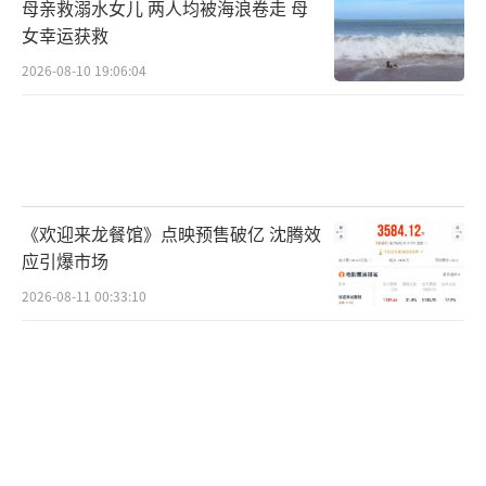
母亲救溺水女儿 两人均被海浪卷走 母
23点到凌晨3点一定要睡觉？医生认为，这样能
女幸运获救
保护血管健康，延缓衰老、增强免疫。褪黑素
2026-08-10 19:06:04
分泌高峰通常在晚上10点左右开始增加，凌晨2
～4点达到峰值。晚上11点前入睡，正好赶上分
泌高峰，不仅能提高睡眠质量，还能保护血管
健康、降低心血管疾病风险。生长激素主要在
《欢迎来龙餐馆》点映预售破亿 沈腾效
深度睡眠时分泌，入睡后1～2小时进入首个深
应引爆市场
睡眠，且前半夜深睡眠最充足。晚上11点左右
2026-08-11 00:33:10
入睡，正好抓住生长激素分泌高峰，有助于身
体延缓衰老、增强免疫力；同时大脑可高效清
理代谢废物、修复神经细胞。
道理都懂，但就是睡不着？这里有6个助眠
小技巧，亲测有效。睡前把手机放远点，电子