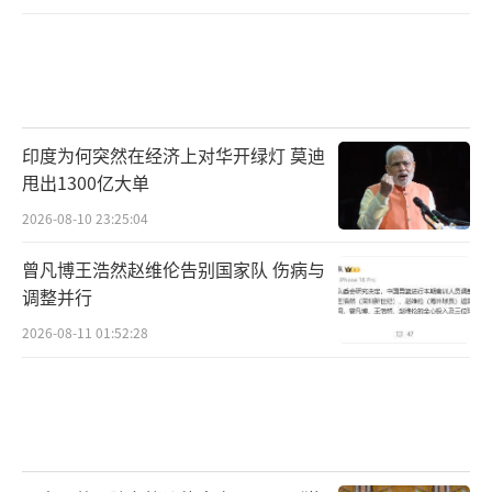
间，逐步过渡到目标时间。避免睡眠过程中被
噪声、光线干扰，尽量保持卧室安静、黑暗和
凉爽。可以使用遮光窗帘、耳塞等，降低外界
干扰。同时，选择舒适的床垫和枕头，为睡眠
创造良好的硬件条件。
印度为何突然在经济上对华开绿灯 莫迪
（责任编辑：0764）
甩出1300亿大单
2026-08-10 23:25:04
曾凡博王浩然赵维伦告别国家队 伤病与
调整并行
2026-08-11 01:52:28