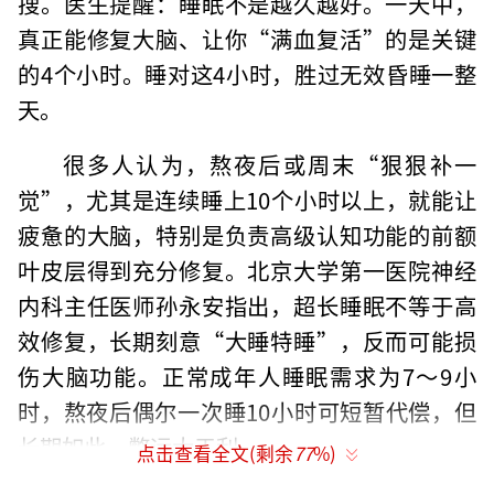
搜。医生提醒：睡眠不是越久越好。一天中，
真正能修复大脑、让你“满血复活”的是关键
的4个小时。睡对这4小时，胜过无效昏睡一整
天。
很多人认为，熬夜后或周末“狠狠补一
觉”，尤其是连续睡上10个小时以上，就能让
疲惫的大脑，特别是负责高级认知功能的前额
叶皮层得到充分修复。北京大学第一医院神经
内科主任医师孙永安指出，超长睡眠不等于高
效修复，长期刻意“大睡特睡”，反而可能损
伤大脑功能。正常成年人睡眠需求为7～9小
时，熬夜后偶尔一次睡10小时可短暂代偿，但
长期如此，弊远大于利。
点击查看全文(剩余
77
%)