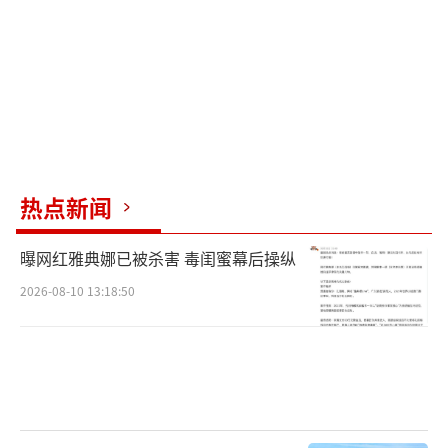
醒来更迷糊；引发神经递质紊乱，情绪莫名低
落；甚至放缓大脑供血供氧，陷入“睡得多、
状态差”的恶性循环。临床上，不少年轻人都
是“长期熬夜+周末猛补觉”的受害者，最终出
现持续性脑疲劳、情绪失控，反而加重了前额
叶损伤。
热点新闻
孙永安医生强调，修复大脑的核心是“高
曝网红雅典娜已被杀害 毒闺蜜幕后操纵
质量规律睡眠”，而不是“长时间盲目睡
2026-08-10 13:18:50
眠”。如果睡够8小时还是累，问题往往出在深
睡不足、睡眠结构紊乱。他给出了一条关键建
议：23点前入睡，守住23点至凌晨3点的“修复
黄金期”。
这4小时是身体的“黄金修复期”。为什么