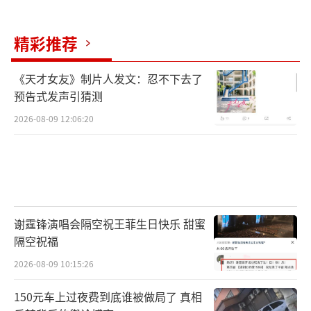
让作品有了走向更广阔市场的底气。
精彩推荐
真正经得起时间考验的作品，一定承载着
思想的重量、时代的印记。影片以小人物映照
《天才女友》制片人发文：忍不下去了
大时代，借几个普通人的半生浮沉，致敬中国
预告式发声引猜测
人下南洋的迁徙史、奋斗史。当个体命运与家
2026-08-09 12:06:20
国记忆紧紧相连，方言电影便有了超越地域的
精神厚度。
（责任编辑：0764）
谢霆锋演唱会隔空祝王菲生日快乐 甜蜜
隔空祝福
2026-08-09 10:15:26
150元车上过夜费到底谁被做局了 真相