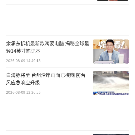
余承东拆机最新款鸿蒙电脑 揭秘全球最
轻14英寸笔记本
2026-08-09 14:49:18
白海豚将至 台州沿岸画面已模糊 防台
风应急响应升级
2026-08-09 12:20:55