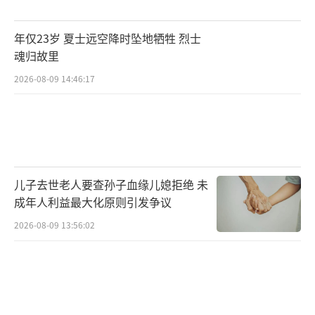
里，在时代洪流中，那些在南洋闯荡的中国人
始终守护小家、心系故土。
年仅23岁 夏士远空降时坠地牺牲 烈士
魂归故里
这部电影的出圈并非偶然，它以动人的叙
2026-08-09 14:46:17
事、滚烫的情义、深沉的家国情怀完成了从地
域到全国、从小众到全民的跨越。主创团队相
信这个“纸短情长”的故事能打动自己亦能感
染他人。创作者相信笔下的故事足够真实、情
感足够真挚、人物足够真诚，并付诸行动，方
儿子去世老人要查孙子血缘儿媳拒绝 未
能以真心换真心。
成年人利益最大化原则引发争议
2026-08-09 13:56:02
互联网时代，观众渴望真正“手搓”、充
盈“活人感”的诚意之作。这部电影跳出强冲
突、快节奏的叙事套路，“文火慢炖”、娓娓
道来。正是这种还原日常、浸润烟火的讲述，