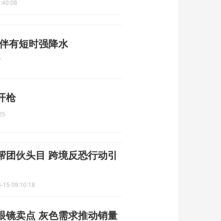
:40:08
 伴有短时强降水
7
开枪
25
帮团伙头目 跨境反恐行动引
-15 09:10:18
眼镜卖点 灰色需求推动销量