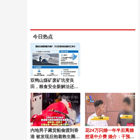
今日热点
双鸭山煤矿废矿坑变良
田，粮食安全新解法还是
待验证的样本？
内地男子藏货船偷渡到香
花24万闪婚一年半后离婚
港 被发现后抱着救生圈跳
想退中介费 婚介：干预得