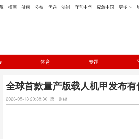
藏
插画
健康
公益
优选
法制
守艺中华
应急中国
更多
会
体育
专题
全球首款量产版载人机甲发布有何
2026-05-13 20:38:30
第一财经