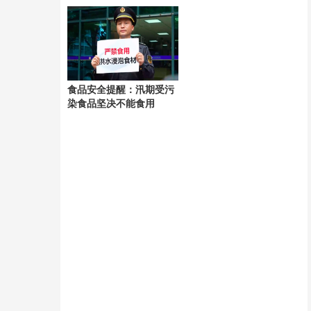
海获救 涉嫌“非法入境”被
太多了
香港警方拘捕
食品安全提醒：汛期受污
染食品坚决不能食用