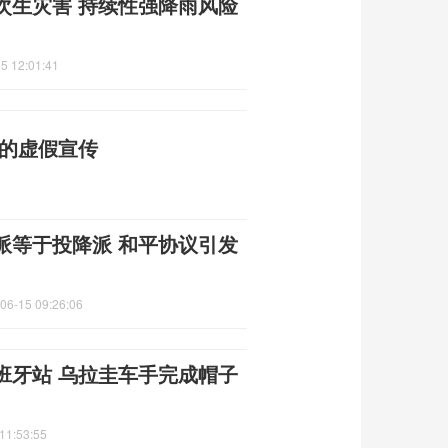
次生灾害 持续性强降雨风险
5 12:01:41
普的虚假宣传
派等于投降派 和平协议引发
06-15 09:26:06
班牙站 乌拉圭车手完成帽子
11:53:55