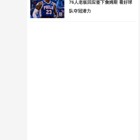
76人老板回应签下詹姆斯 看好球
队夺冠潜力