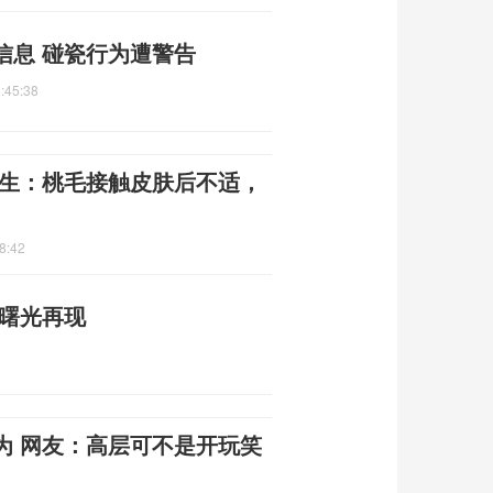
信息 碰瓷行为遭警告
:45:38
医生：桃毛接触皮肤后不适，
8:42
平曙光再现
为 网友：高层可不是开玩笑