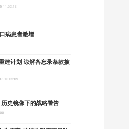
5 11:52:13
足口病患者激增
朗重建计划 谅解备忘录条款披
15 10:03:09
 历史镜像下的战略警告
:00